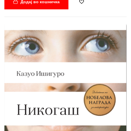
Додај во кошничка
14-годишната Аркадија го има одговорот на тоа прашање.