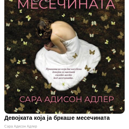
Девојката која ја бркаше месечината
Сара Адисон Адлер