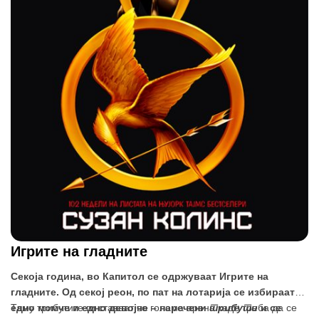
Игрите на гладните
Секоја година, во Капитол се одржуваат Игрите на
гладните. Од секој реон, по пат на лотарија се избираат
едно момче и едно девојче – наречени
Таму трибутите ги ставаат во голема арена каде треба да се
трибути
и се