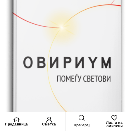
мистичност, на
чудесна интервенција од некој или нешто
непознато.
Текстовите откриваат и автор кој е упатен и пасиониран
читател, со
силно влијание од митологијата, од епската фантастика, од
трилерот
како литература или неговата екранизација.
Дел од расказите лесно би можеле да бидат адаптирани за
стрип,
филм или видеоигра.
Леонардо Змајшек пишува искрено, емотивно, со силна страст
за
ме
тафори, градење слики и цели лични светови. Неговата
книга и
емо
тивниот вртлог во неа, за повозрасните читатели може да
биде
и силна шлаканица или одговор на прашањето
каков свет им
оста­
ваме на нашите деца
Листа на
Продавница
Сметка
Пребарај
омилени