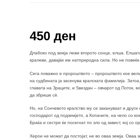
Купи и собери: 10 Поени
450 ден
Длабоко под земја лежи второто сонце, елша. Елшата
кралеви, давајќи им натприродна сила. Но не повеќе
Сега поважно е пророштвото – пророштвото кое вели
на судбината ја засенува кралската фамилија. Затоа,
главата на Зраците, и Ѕвездан – oвчарот од Поток, м
да збрише сè.
Но, на Сончевото кралство му се закануваат и други 
господарот од подземјето, а Копачите, на чело со ко
Браќа и сестри ќе посегнат по зло од завист, кој со ор
Херои не можат да постојат, не во оваа земја. Oваа з