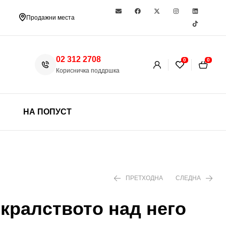
Продажни места
02 312 2708
0
0
Корисничка поддршка
НА ПОПУСТ
ПРЕТХОДНА
СЛЕДНА
 кралството над него
1.299 ден
1.890 ден