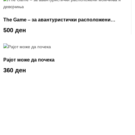
The Game – за авантуристички расположени
момчиња и девојчиња
500 ден
Рајот може да почека
360 ден