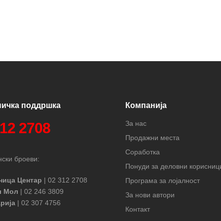
ничка поддршка
Компанија
За нас
312 2708
Продажни места
Соработка
ски броеви:
Понуди за деловни корисниц
ница Центар
| 02 312 2708
Програма за лојалност
л Мол
| 02 246 3809
За нови автори
рија
| 02 307 4756
Контакт