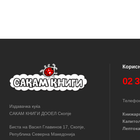
Корис
02 
Телефон
Издавачка куќа
САКАМ КНИГИ ДООЕЛ Скопје
Книжар
Капито
Биста на Васил Главинов 17, Скопје,
Лептока
Република Северна Македонија