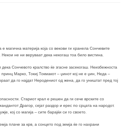
520 ден
 е магична материја која со векови ги хранела Сончевите
. Некои не ни веруваат дека некогаш тоа било вистина.
 дека Сончевото кралство ќе згасне засекогаш. Неизбежноста
 принц Марко, Токиј Токмакот – џинот кој не е џин, Неда –
ораат да го најдат Неродениот од жена, да го уништат пред тој
опасности. Стариот крал е решен да ги сече врските со
мандантот Драгор, сејат раздор и ерес по срцата на народот.
ужје, кој со магија – сите барајќи си го своето.
емја плаче за крв, а сонцето под земја ќе го нахрани