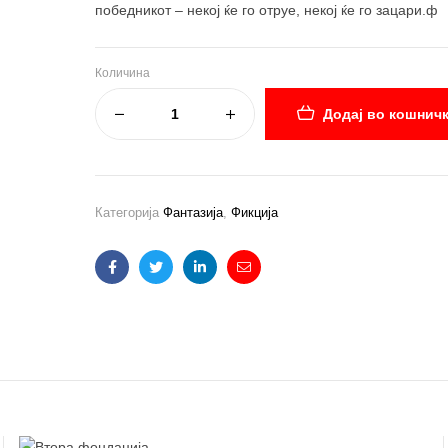
победникот – некој ќе го отруе, некој ќе го зацари.ф
Количина
Додај во кошнич
Категорија
Фантазија
,
Фикција
Facebook
Twitter
Linkedin
Email