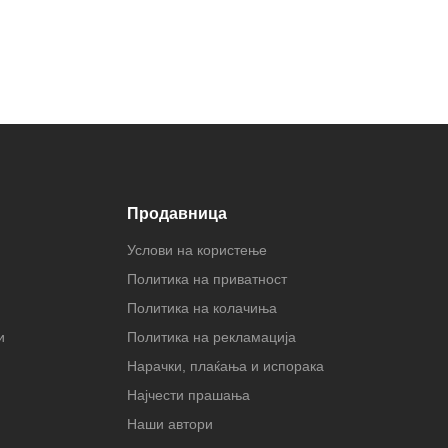
Продавница
Услови на користење
Политика на приватност
Политика на колачиња
и
Политика на рекламација
Нарачки, плаќања и испорака
Најчести прашања
Наши автори