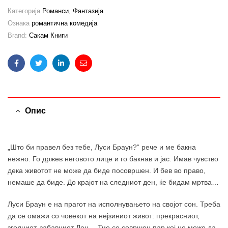
Категорија
Романси
,
Фантазија
Ознака
романтична комедија
Brand:
Сакам Книги
Facebook
Twitter
Linkedin
Email
Опис
„Што би правел без тебе, Луси Браун?“ рече и ме бакна
нежно. Го држев неговото лице и го бакнав и јас. Имав чувство
дека животот не може да биде посовршен. И бев во право,
немаше да биде. До крајот на следниот ден, ќе бидам мртва…
Луси Браун е на прагот на исполнувањето на својот сон. Треба
да се омажи со човекот на нејзиниот живот: прекрасниот,
згодниот, забавниот Ден… Тие се совршен пар кој не може да