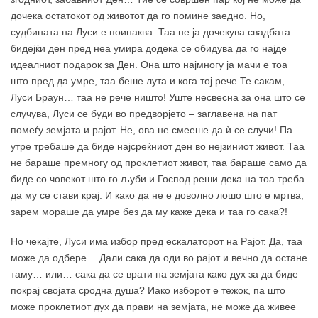
дочека остатокот од животот да го помине заедно. Но,
судбината на Луси е поинаква. Таа не ја дочекува свадбата
бидејќи ден пред неа умира додека се обидува да го најде
идеалниот подарок за Ден. Она што најмногу ја мачи е тоа
што пред да умре, таа беше лута и кога тој рече Те сакам,
Луси Браун… таа не рече ништо! Уште несвесна за она што се
случува, Луси се буди во предворјето – заглавена на пат
помеѓу земјата и рајот. Не, ова не смееше да ѝ се случи! Па
утре требаше да биде најсреќниот ден во нејзиниот живот. Таа
не бараше премногу од проклетиот живот, таа бараше само да
биде со човекот што го љуби и Господ реши дека на тоа треба
да му се стави крај. И како да не е доволно лошо што е мртва,
зарем мораше да умре без да му каже дека и таа го сака?!
Но чекајте, Луси има избор пред ескалаторот на Рајот. Да, таа
може да одбере… Дали сака да оди во рајот и вечно да остане
таму… или… сака да се врати на земјата како дух за да биде
покрај својата сродна душа? Иако изборот е тежок, па што
може проклетиот дух да прави на земјата, не може да живее