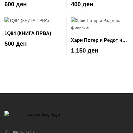
код
600 ден
400 ден
1Q84 (КНИГА ПРВА)
Хари Потер и Редот на
500 ден
фениксот
1.150 ден
Издавачка куќа