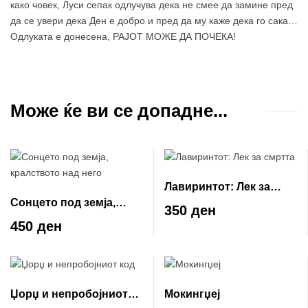
како човек, Луси сепак одлучува дека не смее да замине пред
да се увери дека Ден е добро и пред да му каже дека го сака…
Одлуката е донесена, РАЈОТ МОЖЕ ДА ПОЧЕКА!
Може ќе ви се допадне...
Лавиринтот: Лек за
Сонцето под земја,
смртта
350 ден
кралството над него
450 ден
Џорџ и непробојниот
Мокингџеј