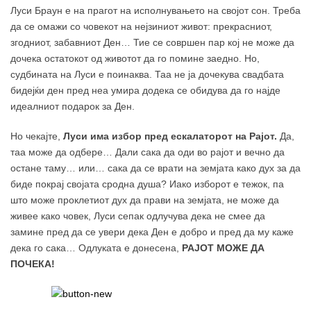
Луси Браун е на прагот на исполнувањето на својот сон. Треба
да се омажи со човекот на нејзиниот живот: прекрасниот,
згодниот, забавниот Ден… Тие се совршен пар кој не може да
дочека остатокот од животот да го помине заедно. Но,
судбината на Луси е поинаква. Таа не ја дочекува свадбата
бидејќи ден пред неа умира додека се обидува да го најде
идеалниот подарок за Ден.
Но чекајте,
Луси има избор пред ескалаторот на Рајот.
Да,
таа може да одбере… Дали сака да оди во рајот и вечно да
остане таму… или… сака да се врати на земјата како дух за да
биде покрај својата сродна душа? Иако изборот е тежок, па
што може проклетиот дух да прави на земјата, не може да
живее како човек, Луси сепак одлучува дека не смее да
замине пред да се увери дека Ден е добро и пред да му каже
дека го сака… Одлуката е донесена,
РАЈОТ МОЖЕ ДА
ПОЧЕКА!