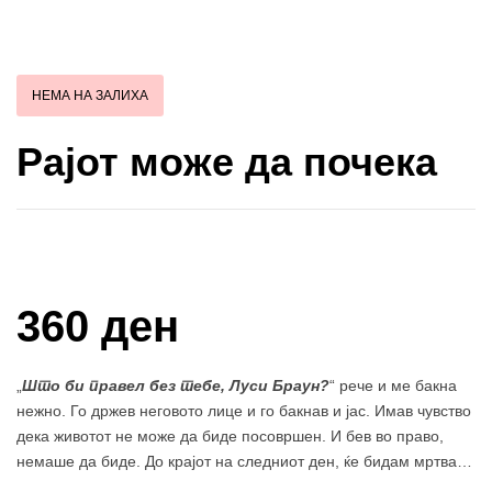
НЕМА НА ЗАЛИХА
Рајот може да почека
Купи и собери: 10 Поени
360 ден
„
Што би правел без тебе, Луси Браун?
“ рече и ме бакна
нежно. Го држев неговото лице и го бакнав и јас. Имав чувство
дека животот не може да биде посовршен. И бев во право,
немаше да биде. До крајот на следниот ден, ќе бидам мртва…