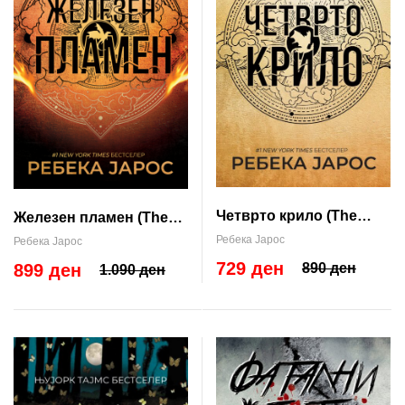
Четврто крило (The
Железен пламен (The
Empyrean #1)
Empyrean #2)
Ребека Јарос
Ребека Јарос
729 ден
890 ден
899 ден
1.090 ден