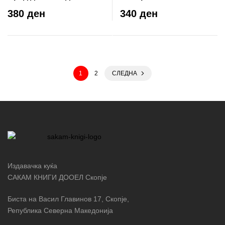
сеќавањето
книгите
380 ден
340 ден
1
2
СЛЕДНА
Издавачка куќа
САКАМ КНИГИ ДООЕЛ Скопје
Биста на Васил Главинов 17, Скопје,
Република Северна Македонија