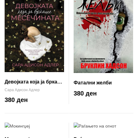
Девојката која ја бркаше
Фатални желби
месечината
Сара Адисон Адлер
380 ден
380 ден