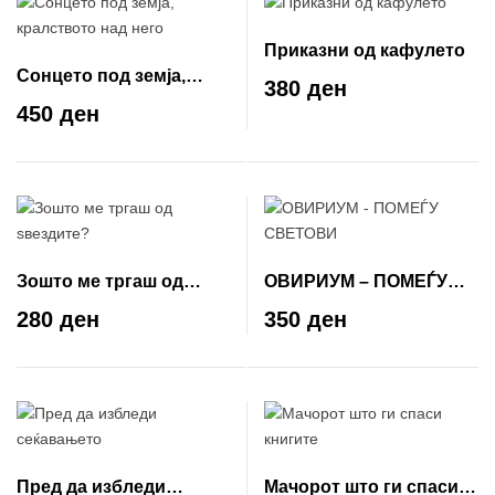
Приказни од кафулето
Сонцето под земја,
380 ден
кралството над него
450 ден
Зошто ме тргаш од
ОВИРИУМ – ПОМЕЃУ
ѕвездите?
СВЕТОВИ
280 ден
350 ден
Пред да избледи
Мачорот што ги спаси