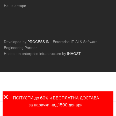
Наши автори
Developed by
PROCESS IN
· Enterprise IT, AI & Software
Engineering Partner.
Hosted on enterprise infrastructure by
INHOST
.
ПОПУСТИ до 60% и БЕСПЛАТНА ДОСТАВА
за нарачки над 1500 денари.
Листа на
Продавница
Сметка
Пребарај
омилени