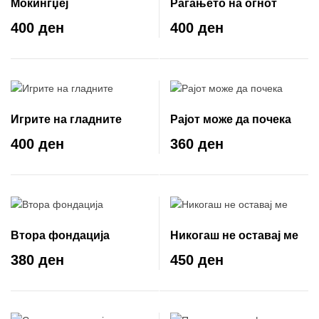
Мокингџеј
Раѓањето на огнот
400 ден
400 ден
Игрите на гладните
Рајот може да почека
400 ден
360 ден
Втора фондација
Никогаш не оставај ме
380 ден
450 ден