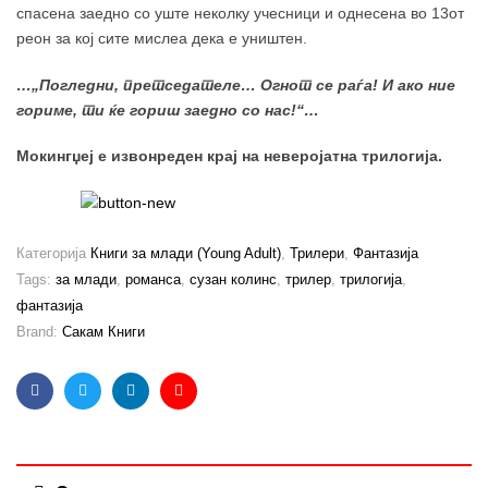
спасена заедно со уште неколку учесници и однесена во 13от
реон за кој сите мислеа дека е уништен.
…„Погледни, претседателе… Огнот се раѓа! И ако ние
гориме, ти ќе гориш заедно со нас!“…
Мокингџеј е извонреден крај на неверојатна трилогија.
Категорија
Книги за млади (Young Adult)
,
Трилери
,
Фантазија
Tags:
за млади
,
романса
,
сузан колинс
,
трилер
,
трилогија
,
фантазија
Brand:
Сакам Книги
Facebook
Twitter
Linkedin
Email