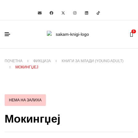
0
ПОЧЕТНА
ФИКЦИЈА
КНИГИ ЗА МЛАДИ (YOUNG ADULT)
МОКИНГЏЕЈ
НЕМА НА ЗАЛИХА
Мокингџеј