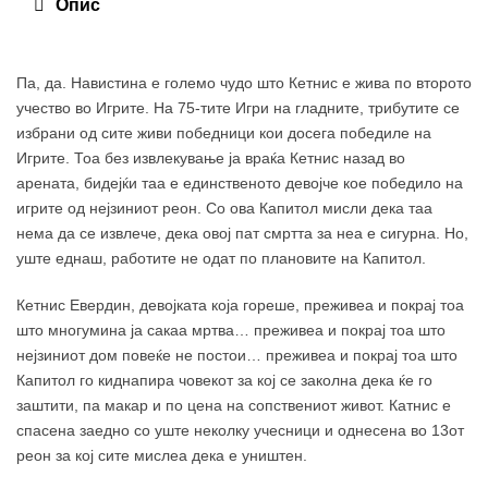
Опис
Па, да. Навистина е големо чудо што Кетнис е жива по второто
учество во Игрите. На 75-тите Игри на гладните, трибутите се
избрани од сите живи победници кои досега победиле на
Игрите. Тоа без извлекување ја враќа Кетнис назад во
арената, бидејќи таа е единственото девојче кое победило на
игрите од нејзиниот реон. Со ова Капитол мисли дека таа
нема да се извлече, дека овој пат смртта за неа е сигурна. Но,
уште еднаш, работите не одат по плановите на Капитол.
Кетнис Евердин, девојката која гореше, преживеа и покрај тоа
што многумина ја сакаа мртва… преживеа и покрај тоа што
нејзиниот дом повеќе не постои… преживеа и покрај тоа што
Капитол го киднапира човекот за кој се заколна дека ќе го
заштити, па макар и по цена на сопствениот живот. Катнис е
спасена заедно со уште неколку учесници и однесена во 13от
реон за кој сите мислеа дека е уништен.