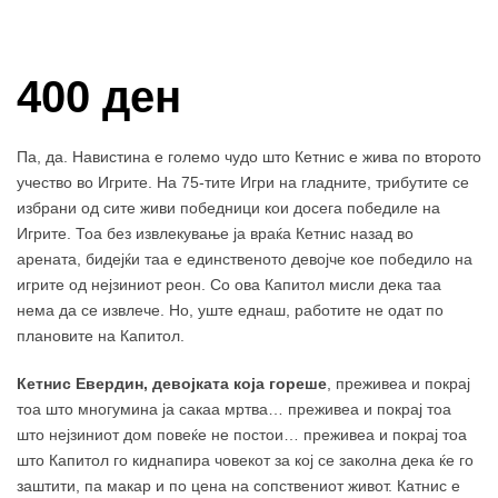
Купи и собери: 10 Поени
400 ден
Па, да. Навистина е големо чудо што Кетнис е жива по второто
учество во Игрите. На 75-тите Игри на гладните, трибутите се
избрани од сите живи победници кои досега победиле на
Игрите. Тоа без извлекување ја враќа Кетнис назад во
арената, бидејќи таа е единственото девојче кое победило на
игрите од нејзиниот реон. Со ова Капитол мисли дека таа
нема да се извлече. Но, уште еднаш, работите не одат по
плановите на Капитол.
Кетнис Евердин, девојката која гореше
, преживеа и покрај
тоа што многумина ја сакаа мртва… преживеа и покрај тоа
што нејзиниот дом повеќе не постои… преживеа и покрај тоа
што Капитол го киднапира човекот за кој се заколна дека ќе го
заштити, па макар и по цена на сопствениот живот. Катнис е