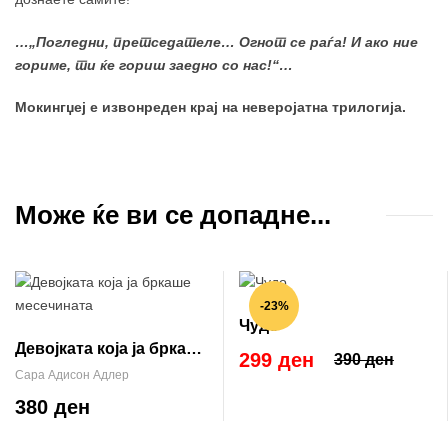
…„Погледни, претседателе… Огнот се раѓа! И ако ние
гориме, ти ќе гориш заедно со нас!“…
Мокингџеј е извонреден крај на неверојатна трилогија.
Може ќе ви се допадне...
-23%
Чудо
Девојката која ја бркаше
299 ден
390 ден
месечината
Сара Адисон Адлер
380 ден