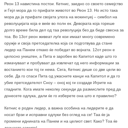
Реон 13 навистина постои. Кетнис, заедно со своето семејство
и Гејл мора да го прифати животот во Реон 13. Но исто така
мора да ја прифати својата улога на мокингџеј – симбол на
револуцијата која е веќе во полн ек. Девојката која гореше
долго време била дел од таа револуција без да биде свесна за
тоа. Во 13от реон живеат луѓе кои имаат многу современо
оружје и своја претседателка која се подготвува да стане
лидер на Панем откако ќе победат во војната. 12от реон е
целосно уништен, а Пита е заробен во Капитол каде што го
измачуваат и пробуваат да извлечат од него информации за
востанието кои тој ги нема. Сега, Кетнис дише со две цели во
себе. Да го спаси Пита од ужасните канџи на Капитол и да го
убие претседателот Сноу – оној кој ги создаде Игрите на
гладните. Кога имате неколку секунди да размислите пред да
донесете одлука, дали ќе го изберете она што е правилно?
Кетнис е роден лидер, а важна особина на лидерите е да
носат брзи и исправни одлуки без оглед на се! Таа ќе ја
промени иднината на Панем и на целиот свет. Како? Тоа ќе
дознаете самите!