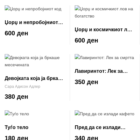
Џорџ и непробојниот
Џорџ и космичкиот лов
код
600 ден
на богатство
600 ден
Лавиринтот: Лек за
Девојката која ја бркаше
смртта
350 ден
месечината
Сара Адисон Адлер
380 ден
Туѓо тело
Пред да се излади
кафето
180 ден
340 ден