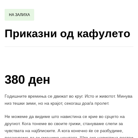
НА ЗАЛИХА
Приказни од кафулето
Купи и собери: 10 Поени
380 ден
Годишните времиња се движат во круг. Исто и животот. Минува
низ тешки зими, но на крајот, секогаш доаѓа пролет.
Не можеме да видиме што навистина се крие во срцето на
другиот. Кога тонеме во своите грижи, стануваме слепи за
чувствата на најблиските. А кога конечно ќе се разбудиме,
посакуваме да ги смениме нештата. Што ако навистина постои