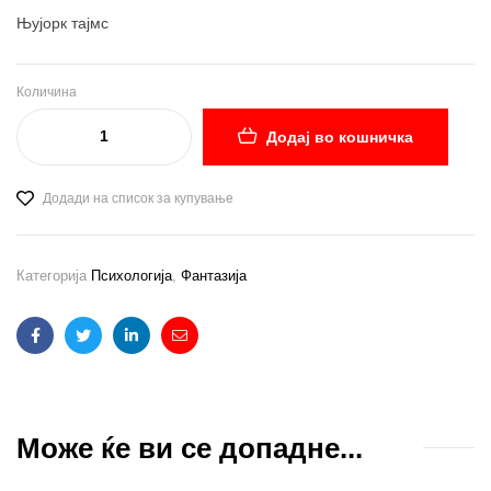
Њујорк тајмс
Количина
Додај во кошничка
Додади на список за купување
Категорија
Психологија
,
Фантазија
Facebook
Twitter
Linkedin
Email
Може ќе ви се допадне...