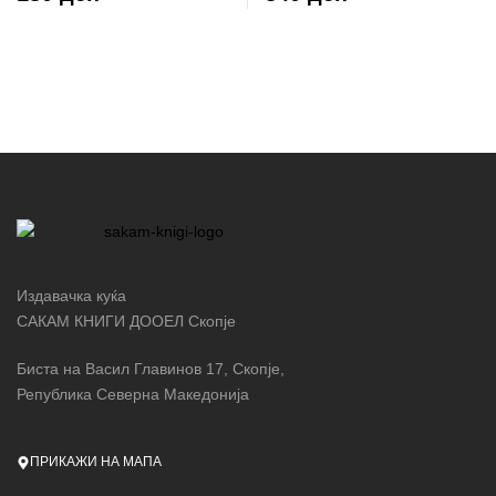
Издавачка куќа
САКАМ КНИГИ ДООЕЛ Скопје
Биста на Васил Главинов 17, Скопје,
Република Северна Македонија
ПРИКАЖИ НА МАПА