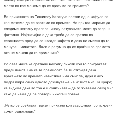
место во кое можеме да се вратиме во времето?
Во приказната на Тошиказу Кавагучи постои едно кафуле во
кое можеме да се вратиме во времето. Но притоа мораме да
следиме неколку правила, инаку патувањето може да заврши
фатално. Најзначајно е дека треба да се вратиш во
сегашноста пред да се излади кафето и дека не смееш да го
менуваш минатото. Дали е разумно да се враќаш во времето
ако не можеш да го промениш?
Во оваа книга ќе сретнеш неколку ликови кои го прифаќаат
предизвикот. Тие ќе те премислат. Ќе ти откријат дека
враќањето во времето навистина има смисла, дури и ако
подразбира само одново доживување на истиот миг. На крајот,
ќе видиме дека во тоа е и суштината – да го живееме секој миг
како да нема да се повтори никогаш повеќе.
„Ретко се среќаваат вакви приказни кои завршуваат со искрени
солзи радосници.“