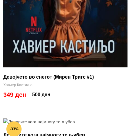
Девојчето во снегот (Мирен Тригс #1)
Хавиер Кастиљо
349 ден
500 ден
-33%
Деновите кога најмногу те љубев