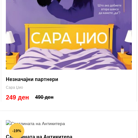
Незначајни партнери
Сара Џио
249 ден
490 ден
-19%
Светлината на Антикитера