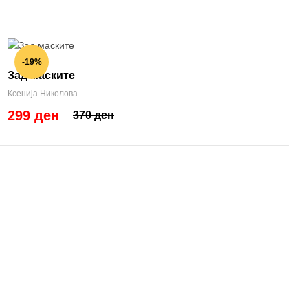
-19%
Зад маските
Ксенија Николова
299 ден
370 ден