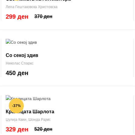
Лепа Гештаковска Христовска
299 ден
370 ден
Со секој здив
Николас Спаркс
450 ден
-37%
Кралицата Шарлота
Џулија Квин
,
Шонда Рајмс
329 ден
520 ден