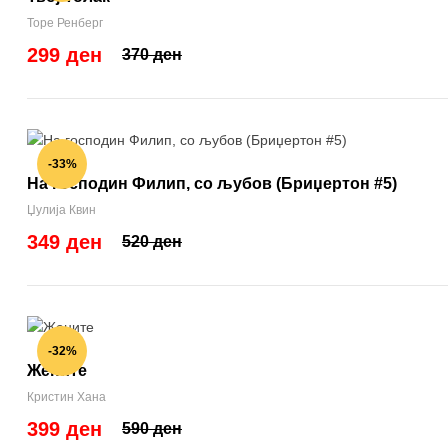
Торе Ренберг
299 ден
370 ден
-33%
На господин Филип, со љубов (Бриџертон #5)
Џулија Квин
349 ден
520 ден
-32%
Жените
Кристин Хана
399 ден
590 ден