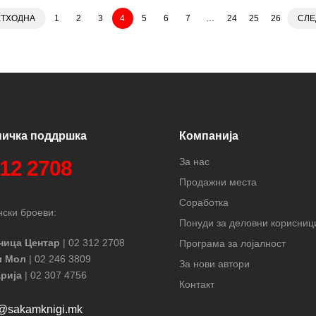
ЕТХОДНА
1
2
3
4
5
6
7
…
24
25
26
СЛЕ
ничка поддршка
Компанија
За нас
312 2708
Продажни места
Соработка
ски броеви:
Понуди за деловни корисниц
ница Центар
| 02 312 2708
Програма за лојалност
л Мол
| 02 246 3809
За нови автори
рија
| 02 307 4756
Контакт
t@sakamknigi.mk