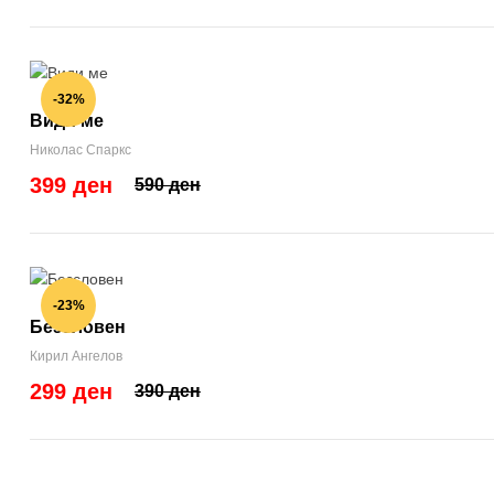
-32%
Види ме
Николас Спаркс
399 ден
590 ден
-23%
Безсловен
Кирил Ангелов
299 ден
390 ден