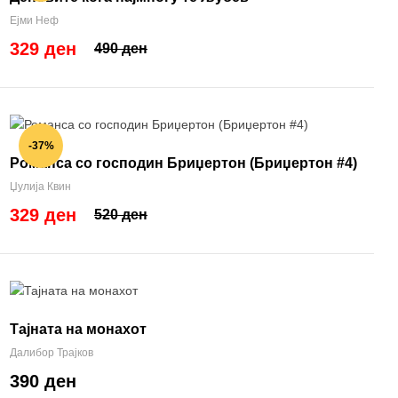
Ејми Неф
329 ден
490 ден
-37%
Романса со господин Бриџертон (Бриџертон #4)
Џулија Квин
329 ден
520 ден
Тајната на монахот
Далибор Трајков
390 ден