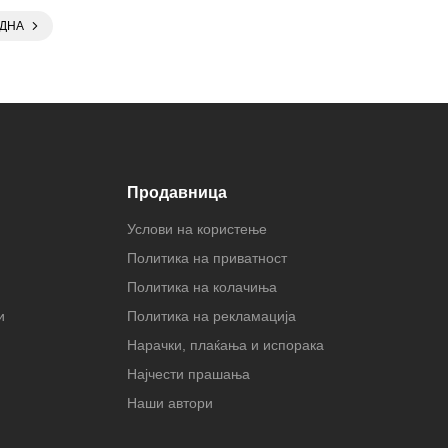
ДНА
Продавница
Услови на користење
Политика на приватност
Политика на колачиња
и
Политика на рекламација
Нарачки, плаќања и испорака
Најчести прашања
Наши автори