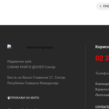
ПР
Корис
02 
Издавачка куќа
САКАМ КНИГИ ДООЕЛ Скопје
Телефон
Биста на Васил Главинов 17, Скопје,
Република Северна Македонија
Книжар
Капито
Лептока
ПРИКАЖИ НА МАПА
contac