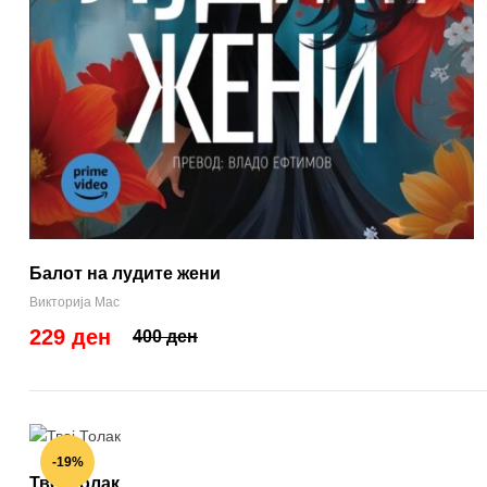
Балот на лудите жени
Викторија Мас
229 ден
400 ден
-19%
Твој Толак