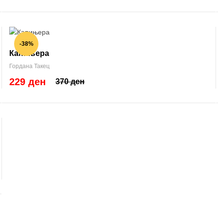
-38%
Капињера
Гордана Такец
229 ден
370 ден