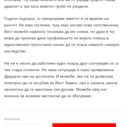
дваесет и три кога животот грубо нѐ раздели.
Години подоцна, го прекршувам заветот и се враќам на
ранчот. Не како гостинка, туку како негова нова сопственичка.
Вест можеби најмногу посакува да ме снема, но дури и тој
мора да признае дека прифаќањето на мојата помош е
единствениот преостанат начин да се спаси нивното семејно
наследство.
Не ни е лесно да работиме еден покрај друг соочувајќи се со
тие стари спомени. Но оваа ситуација е само привремена.
Двајцата сме на крстопати. И можеби, ако не си дозволам
повторно да се вљубам во Вест Хејвен, ова е нашата шанса
засекогаш да ги закопаме тие духови. Можеби овој пат
конечно ќе можеме вистински да се збогуваме.
Количина