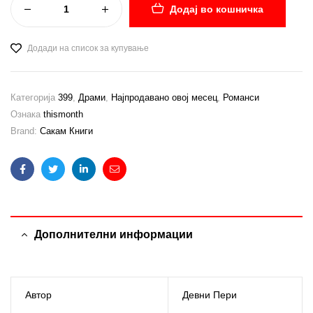
Додај во кошничка
Додади на список за купување
Категорија
399
,
Драми
,
Најпродавано овој месец
,
Романси
Ознака
thismonth
Brand:
Сакам Книги
Facebook
Twitter
Linkedin
Email
Дополнителни информации
Автор
Девни Пери