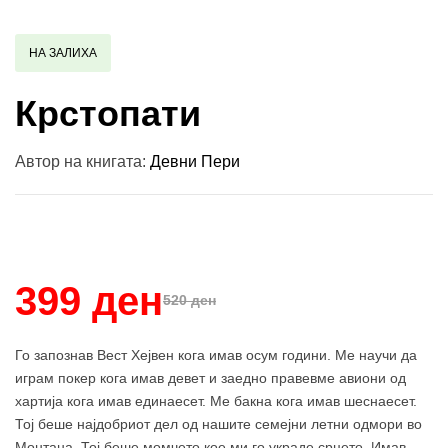
НА ЗАЛИХА
Крстопати
Автор на книгата:
Девни Пери
Купи и собери: 10 Поени
399 ден
520 ден
Го запознав Вест Хејвен кога имав осум години. Ме научи да
играм покер кога имав девет и заедно правевме авиони од
хартија кога имав единаесет. Ме бакна кога имав шеснаесет.
Тој беше најдобриот дел од нашите семејни летни одмори во
Монтана. Тој беше момчето кое ми го украде срцето. Имав