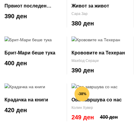
Првиот последен
Живот за живот
бакнеж
Сара Зар
390 ден
380 ден
Брит-Мари беше тука
Крововите на Техеран
Махбод Сераџи
400 ден
390 ден
-38%
Крадачка на книги
Ова завршува со нас
Колин Хувер
420 ден
249 ден
400 ден