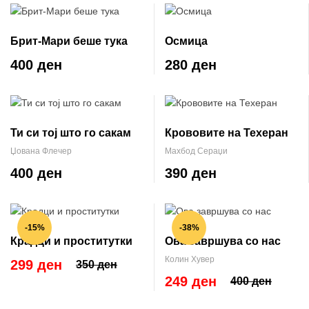
Брит-Мари беше тука
Осмица
400 ден
280 ден
Ти си тој што го сакам
Крововите на Техеран
Џована Флечер
Махбод Сераџи
400 ден
390 ден
-15%
-38%
Крадци и проститутки
Ова завршува со нас
Колин Хувер
299 ден
350 ден
249 ден
400 ден