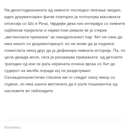
На десетгодишнината од нивното последно лизгање заедно,
еден документарен филм повторно ја потпалува масовната
опсесија со Шо и Роча, тврдејќи дека низ интервјуа со нивните
најблиски пријатели и најжестоки ривали ќе ја открие
„вистинската приказна“ за скандалозниот пар. Кет не сака да
има ништо со документарецот, но не може да ја поднесе
помислата некој друг да ја дефинира нивната историја. Па, по
цела декада молк, сега ја раскажува приказната: од детските
трагедии од кои се раѓа нејзината огнена врска со Хит до
судирот на желби поради кој се разделуваат.
Сензационалистички гласини им го следат секој чекор со
години, но има шанси вистината да е уште пошокантна од
насловите во таблоидите.
Количина