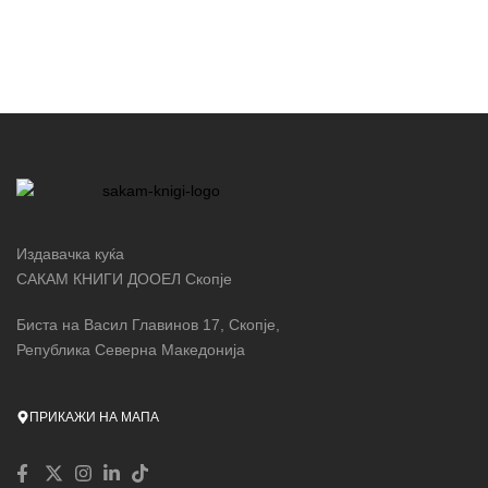
Издавачка куќа
САКАМ КНИГИ ДООЕЛ Скопје
Биста на Васил Главинов 17, Скопје,
Република Северна Македонија
ПРИКАЖИ НА МАПА