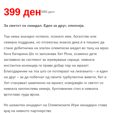
399 ден
590 ден
За светот се скандал. Еден за друг, опсесија.
Таа нема значајно потекло, познато име, богатство или
семејна поддршка, но отсекогаш знаела дека ѝ е пишано да
стане добитничка на златен олимписки медал во танц на мраз.
Кога Катарина Шо го запознава Хит Роча, осамено дете
заглавено во системот за згрижување сираци, нивната
инстантна конекција ги прави добар пар на мразот.
Благодарение на тоа што се потпираат на лизгањето – и еден
на друг – за да побегнат од своите турбулентни животи, Кет и
Хит стануваат шампиони на мразот, освојувајќи го светот со
нивната неопислива хемија, бунтовнички стил и нивната
вртоглаво луда врска.
Но шокантен инцидент на Олимписките Игри ненадејно става
крај на нивното партнерство.