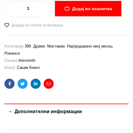
Додај во кошничка
Додади на список за купување
Категорија
399
,
Драми
,
Мистерии
,
Најпродавано овој месец
,
Романси
Ознака
thismonth
Brand:
Сакам Книги
Facebook
Twitter
Linkedin
Email
Дополнителни информации