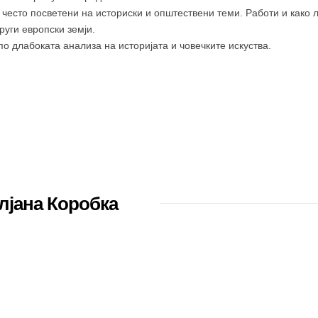
често посветени на историски и општествени теми. Работи и како 
руги европски земји.
по длабоката анализа на историјата и човечките искуства.
лјана Коробка