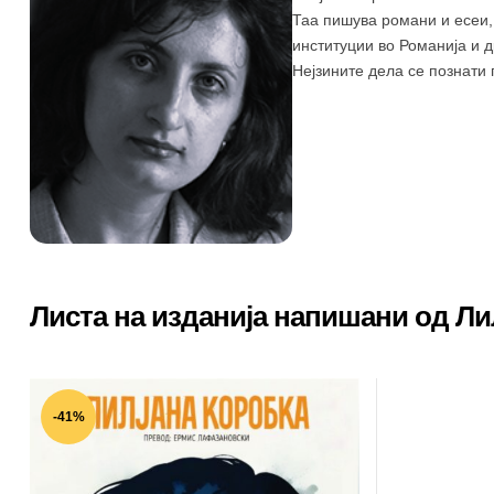
Таа пишува романи и есеи, 
институции во Романија и д
Нејзините дела се познати 
Листа на изданија напишани од Ли
-41%