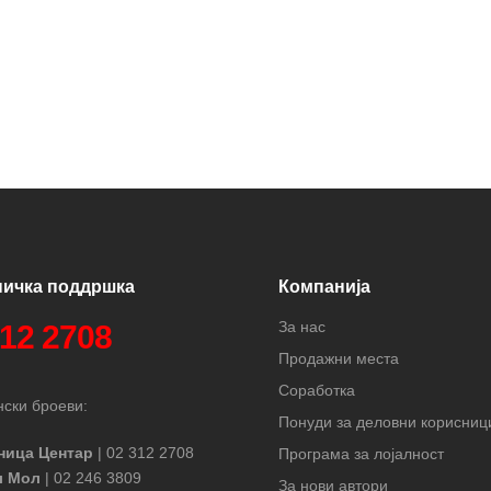
ничка поддршка
Компанија
За нас
312 2708
Продажни места
Соработка
ски броеви:
Понуди за деловни корисниц
ница Центар
| 02 312 2708
Програма за лојалност
л Мол
| 02 246 3809
За нови автори