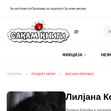
За нас
Новости
Програма за лојалност
За нови автори
ФИКЦИЈА
НЕФ
ПОЧЕТНА
ПРОДУКТ АВТОР
ЛИЛЈАНА КОРОБКА
Лилјана К
Лилјана Коробка е писател