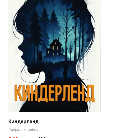
Киндерленд
Лилјана Коробка