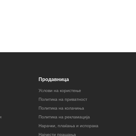
Продавница
Услови на користење
Политика на приватност
Политика на колачиња
и
Политика на рекламација
Нарачки, плаќања и испорака
Најчести прашања