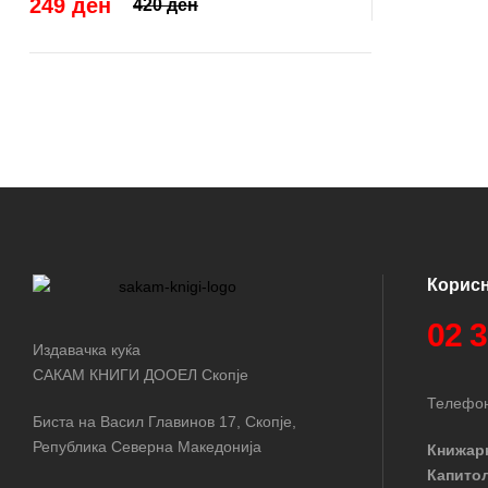
249 ден
420 ден
Корис
02 
Издавачка куќа
САКАМ КНИГИ ДООЕЛ Скопје
Телефон
Биста на Васил Главинов 17, Скопје,
Република Северна Македонија
Книжар
Капито