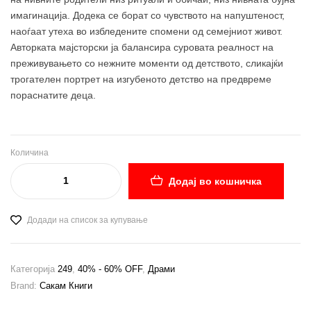
имагинација. Додека се борат со чувството на напуштеност,
наоѓаат утеха во избледените спомени од семејниот живот.
Авторката мајсторски ја балансира суровата реалност на
преживувањето со нежните моменти од детството, сликајќи
трогателен портрет на изгубеното детство на предвреме
пораснатите деца.
Количина
Додај во кошничка
Додади на список за купување
Категорија
249
,
40% - 60% OFF
,
Драми
Brand:
Сакам Книги