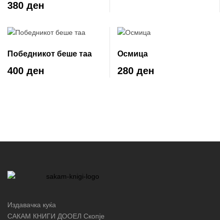
380 ден
Победникот беше таа
Осмица
400 ден
280 ден
Издавачка куќа
САКАМ КНИГИ ДООЕЛ Скопје