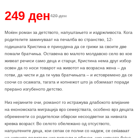
249 ден
420 ден
Моќен роман за детството, напуштањето и издржливоста. Кога
родителите заминуваат на печалба во странство, 12-
годишната Кристина е принудена да се грижи за своите две
помали братчиња. Оставена во малото молдавско село во кое
живеат речиси само деца и старци, Кристина нема друг избор
освен да го носи товарот на животот на возрасна жена – да
готви, да чисти и да ги чува братчињата – и истовремено да се
соочи со осамата, тагата и копнежот што ја обземаат поради
прерано изгубеното детство.
Низ нејзините очи, романот го истражува длабокото влијание
на економската миграција врз семејствата, особено врз децата
обременети со родителски обврски несоодветни за нивната
кревка возраст. Во селото обележано од отсуството,
напуштените деца, кои сепак се полни со надеж, се сеќаваат
на нивните родители низ ритуали и обичаи, низ нивната бујна