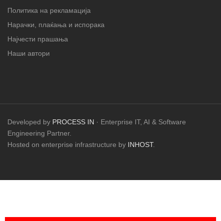
Политика на рекламација
Нарачки, плаќања и испорака
Најчести прашања
Наши автори
Developed by
PROCESS IN
· Enterprise IT, AI & Software
Engineering Partner.
Hosted on enterprise infrastructure by
INHOST
.