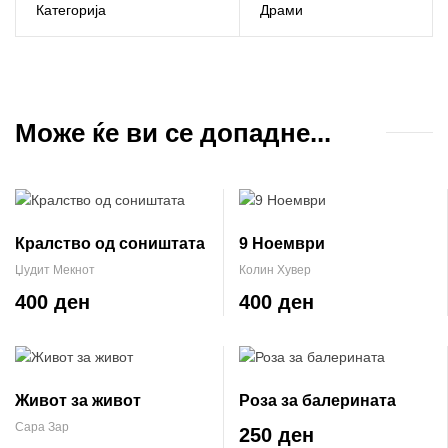
Категорија
Драми
Може ќе ви се допадне...
Кралство од соништата
9 Ноември
Џудит Мекнот
Колин Хувер
400 ден
400 ден
Живот за живот
Роза за балерината
Сара Зар
250 ден