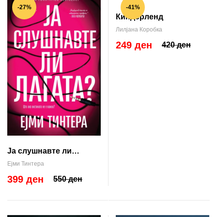
-27%
-41%
Киндерленд
Лилјана Коробка
249 ден
420 ден
Ја слушнавте ли
лагата?
Ејми Тинтера
399 ден
550 ден