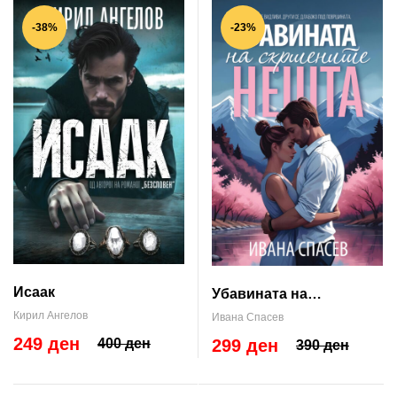
-38%
-23%
Исаак
Убавината на
скршените нешта
Кирил Ангелов
Ивана Спасев
249 ден
299 ден
400 ден
390 ден