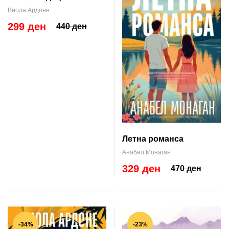
Виола Ардоне
299 ден
440 ден
Летна романса
Анабел Монаган
329 ден
470 ден
-34%
-23%