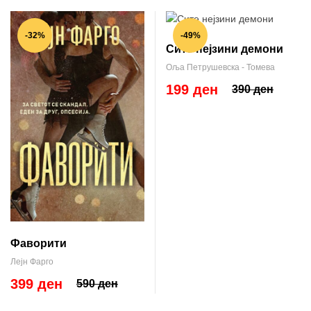
-32%
-49%
Сите нејзини демони
Оља Петрушевска - Томева
199 ден
390 ден
Фаворити
Лејн Фарго
399 ден
590 ден