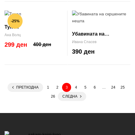
-25%
Тунел
Убавината на
Ана Волц
скршените нешта
Ивана Спасев
299 ден
400 ден
390 ден
ПРЕТХОДНА
1
2
3
4
5
6
…
24
25
26
СЛЕДНА