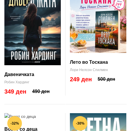
Лето во Тоскана
Лори Нелсон Спилмен
Давеничката
249 ден
500 ден
Робин Хардинг
349 ден
490 ден
-32%
-30%
Возот со деца