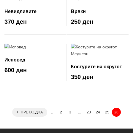
Невидливите
Врвки
370 ден
250 ден
Исповед
Костурите на округот
600 ден
Медисон
350 ден
ПРЕТХОДНА
1
2
3
…
23
24
25
26