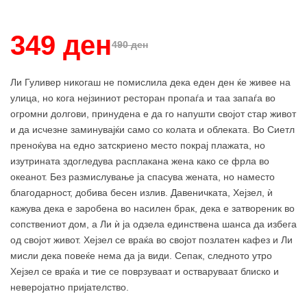
Купи и собери: 10 Поени
349 ден
490 ден
Ли Гуливер никогаш не помислила дека еден ден ќе живее на
улица, но кога нејзиниот ресторан пропаѓа и таа запаѓа во
огромни долгови, принудена е да го напушти својот стар живот
и да исчезне заминувајќи само со колата и облеката. Во Сиетл
преноќува на едно затскриено место покрај плажата, но
изутрината здогледува расплакана жена како се фрла во
океанот. Без размислување ја спасува жената, но наместо
благодарност, добива бесен излив. Давеничката, Хејзел, ѝ
кажува дека е заробена во насилен брак, дека е затвореник во
сопствениот дом, а Ли ѝ ја одзела единствена шанса да избега
од својот живот. Хејзел се враќа во својот позлатен кафез и Ли
мисли дека повеќе нема да ја види. Сепак, следното утро
Хејзел се враќа и тие се поврзуваат и остваруваат блиско и
неверојатно пријателство.