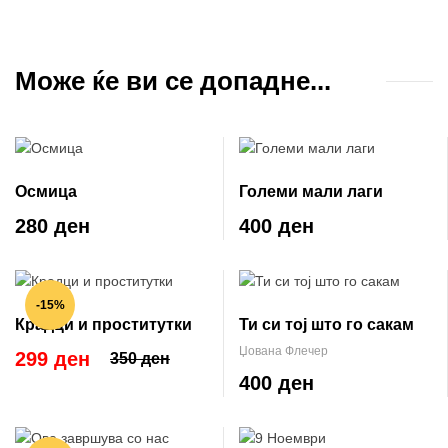
Може ќе ви се допадне...
Осмица
Големи мали лаги
280 ден
400 ден
-15%
Крадци и проститутки
Ти си тој што го сакам
Џована Флечер
299 ден
350 ден
400 ден