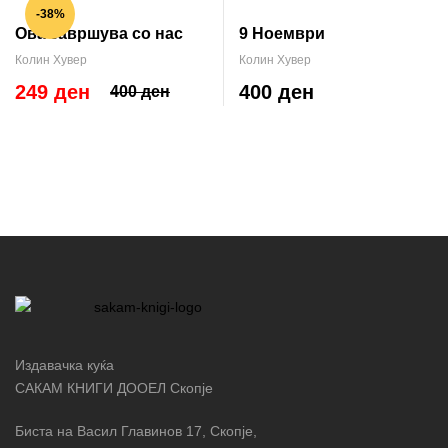
-38%
Ова завршува со нас
9 Ноември
Колин Хувер
Колин Хувер
249 ден
400 ден
400 ден
Издавачка куќа
САКАМ КНИГИ ДООЕЛ Скопје
Биста на Васил Главинов 17, Скопје,