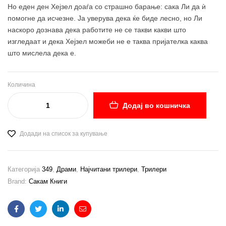
Но еден ден Хејзел доаѓа со страшно барање: сака Ли да ѝ
помогне да исчезне. Ја уверува дека ќе биде лесно, но Ли
наскоро дознава дека работите не се такви какви што
изгледаат и дека Хејзел можеби не е таква пријателка каква
што мислела дека е.
Количина
Додај во кошничка
Додади на список за купување
Категорија
349
,
Драми
,
Најчитани трилери
,
Трилери
Brand:
Сакам Книги
Facebook
Twitter
Linkedin
Email