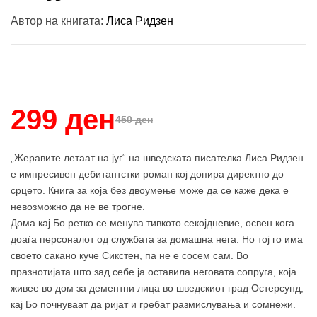
Автор на книгата:
Лиса Ридзен
Купи и собери: 10 Поени
299 ден
450 ден
„Жеравите летаат на југ“ на шведската писателка Лиса Ридзен
е импресивен дебитантстки роман кој допира директно до
срцето. Книга за која без двоумење може да се каже дека е
невозможно да не ве трогне.
Дома кај Бо ретко се менува тивкото секојдневие, освен кога
доаѓа персоналот од службата за домашна нега. Но тој го има
своето сакано куче Сикстен, па не е сосем сам. Во
празнотијата што зад себе ја оставила неговата сопруга, која
живее во дом за дементни лица во шведскиот град Остерсунд,
кај Бо почнуваат да ријат и гребат размислувања и сомнежи.