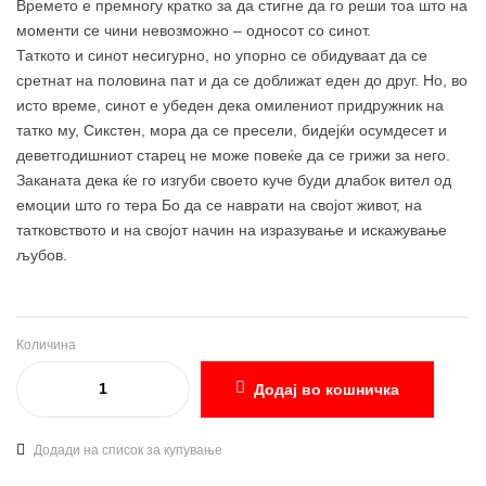
Времето е премногу кратко за да стигне да го реши тоа што на
моменти се чини невозможно – односот со синот.
Таткото и синот несигурно, но упорно се обидуваат да се
сретнат на половина пат и да се доближат еден до друг. Но, во
исто време, синот е убеден дека омилениот придружник на
татко му, Сикстен, мора да се пресели, бидејќи осумдесет и
деветгодишниот старец не може повеќе да се грижи за него.
Заканата дека ќе го изгуби своето куче буди длабок вител од
емоции што го тера Бо да се наврати на својот живот, на
татковството и на својот начин на изразување и искажување
љубов.
Количина
Додај во кошничка
Додади на список за купување