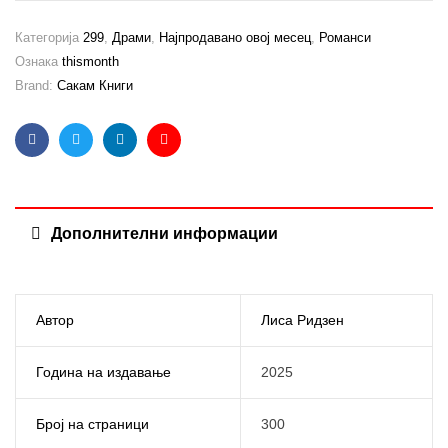
Категорија
299
,
Драми
,
Најпродавано овој месец
,
Романси
Ознака
thismonth
Brand:
Сакам Книги
Facebook
Twitter
Linkedin
Email
Дополнителни информации
Автор
Лиса Ридзен
Година на издавање
2025
Број на страници
300