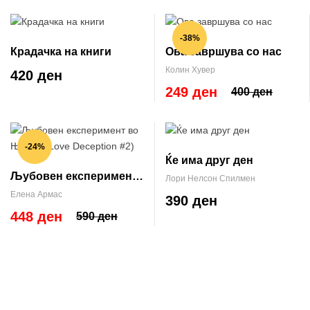
-38%
Крадачка на книги
Ова завршува со нас
Колин Хувер
420 ден
249 ден
400 ден
-24%
Ќе има друг ден
Љубовен експеримент
Лори Нелсон Спилмен
во Њујорк (Love
Елена Армас
390 ден
Deception #2)
448 ден
590 ден