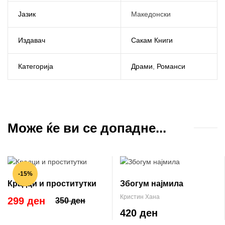
Јазик
Македонски
Издавач
Сакам Книги
Категорија
Драми
,
Романси
Може ќе ви се допадне...
-15%
Крадци и проститутки
Збогум најмила
Кристин Хана
299 ден
350 ден
420 ден