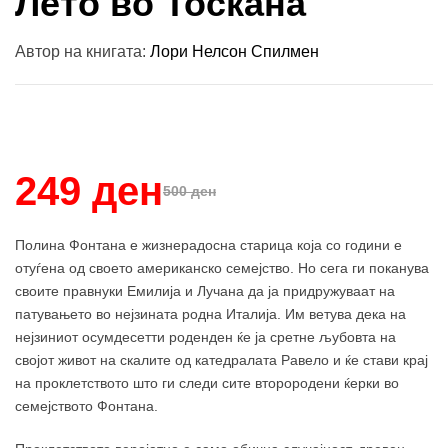
Лето во Тоскана
Автор на книгата:
Лори Нелсон Спилмен
Купи и собери: 10 Поени
249 ден
500 ден
Полина Фонтана е жизнерадосна старица која со години е
отуѓена од своето американско семејство. Но сега ги поканува
своите правнуки Емилија и Лучана да ја придружуваат на
патувањето во нејзината родна Италија. Им ветува дека на
нејзиниот осумдесетти роденден ќе ја сретне љубовта на
својот живот на скалите од катедралата Равело и ќе стави крај
на проклетството што ги следи сите второродени ќерки во
семејството Фонтана.