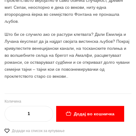
Проклетството веројатно е само обична случајност, древен
мит. Сепак, неоспорно е дека со векови, ниту една
второродена ќерка во семејството Фонтана не пронашла
љубов.
Што би се случило ако се растури клетвата? Дали Емилија и
Лучана ќеуспеат да ја најдат својата вистинска љубов? Покрај
кривулестите венецијански канали, на тосканските полиња и
во волшебните селца на брегот на Амалфи, расцветуваат
романси, се остваруваат судбини и се откриваат долго чувани
семејни тајни – тајни кои се повознемирувачки од
проклетството старо со векови..
Количина
Додај во кошничка
Додади на список за купување