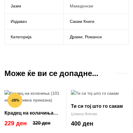
Јазик
Македонски
Издавач
Сакам Книги
Категорија
Драми
,
Романси
Може ќе ви се допадне...
-28%
Ти си тој што го сакам
Крадец на колачиња
Џована Флечер
(101 инспиративна
229 ден
400 ден
320 ден
приказна)