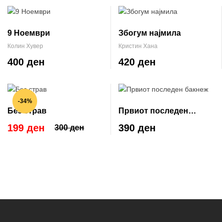
9 Ноември
Збогум најмила
Колин Хувер
Кристин Хана
400 ден
420 ден
-34%
Без страв
Првиот последен
бакнеж
199 ден
390 ден
300 ден