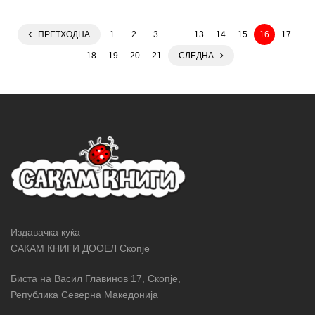
ПРЕТХОДНА
1
2
3
…
13
14
15
16
17
18
19
20
21
СЛЕДНА
Издавачка куќа
САКАМ КНИГИ ДООЕЛ Скопје
Биста на Васил Главинов 17, Скопје,
Република Северна Македонија