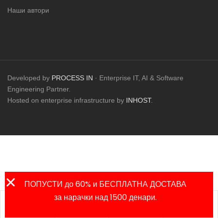
Наши автори
Developed by
PROCESS IN
· Enterprise IT, AI & Software
Engineering Partner.
Hosted on enterprise infrastructure by
INHOST
.
ПОПУСТИ до 60% и БЕСПЛАТНА ДОСТАВА
за нарачки над 1500 денари.
Листа на
Продавница
Сметка
Пребарај
омилени