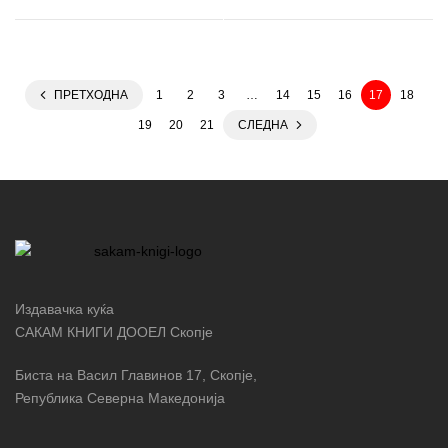
ПРЕТХОДНА
1
2
3
…
14
15
16
17
18
19
20
21
СЛЕДНА
Издавачка куќа
САКАМ КНИГИ ДООЕЛ Скопје
Биста на Васил Главинов 17, Скопје,
Република Северна Македонија