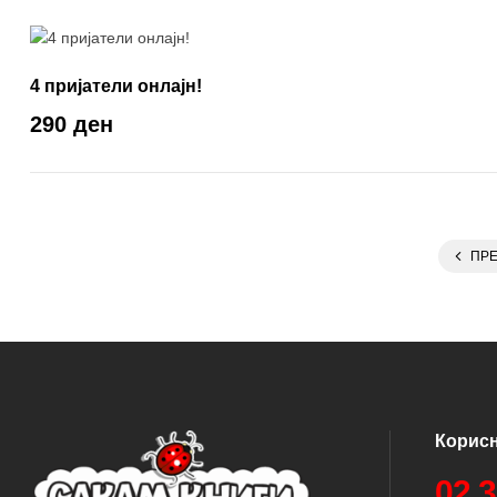
4 пријатели онлајн!
290 ден
ПР
Корис
02 