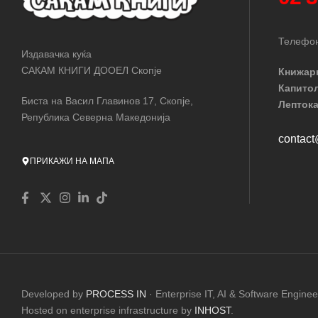
Телефон
Издавачка куќа
САКАМ КНИГИ ДООЕЛ Скопје
Книжар
Капито
Биста на Васил Главинов 17, Скопје,
Лептока
Република Северна Македонија
contac
ПРИКАЖИ НА МАПА
Developed by
PROCESS IN
· Enterprise IT, AI & Software Enginee
Hosted on enterprise infrastructure by
INHOST
.