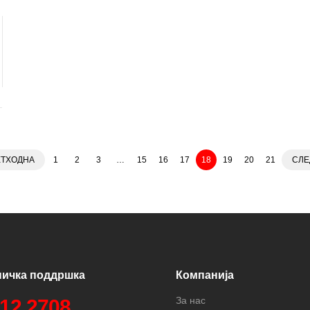
ЕТХОДНА
1
2
3
…
15
16
17
18
19
20
21
СЛЕ
ничка поддршка
Компанија
За нас
312 2708