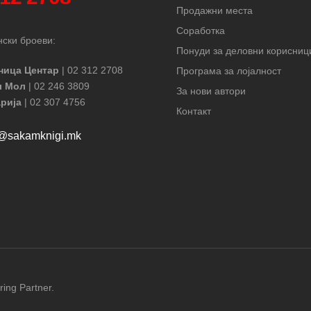
Продажни места
Соработка
ски броеви:
Понуди за деловни корисниц
ница Центар
| 02 312 2708
Програма за лојалност
л Мол
| 02 246 3809
За нови автори
рија
| 02 307 4756
Контакт
t@sakamknigi.mk
ring Partner.