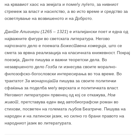
на крвавиот хаос на земјата и помеѓу луѓето, за нивниот
стремеж за власт и насилство, а во исто време и средство за
осветлување на возвишеното и на Доброто.
Данте Алигиери (1265 – 1321
) е италијански поет и една од
најважните фигури во светската литература. Негово
најпознато дело е поемата
Божествена комедија
, што се
смета за врвна реализација на класичната книжевност. Покрај
поезија, Данте пишува и важни теоретски дела. Во
незавршеното дело
Гозба
ги изнесува своите морално-
филозофско-богословски интересирања во тоа време. Во
трактатот
За монархијата
пишува за своите политички
сфаќања за поделба меѓу верската и политичката власт.
Неговиот литературен првенец од кој се откажува,
Нов
живот
,
претставува еден вид автобиографски роман во
стихови, посветен на големата љубов Беатриче. Пишува на
народен и на латински јазик, но силно го брани правото на
народниот јазик во литературата.