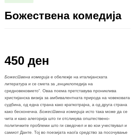
Божествена комедија
Купи и собери: 10 Поени
450 ден
Божествена комедија
е обележје на италијанската
литература и се смета за „енциклопедија на
средновековието“. Оваа поема претставува прониклива
христијанска визија за амбивалентната природа на човековата
судбина, од една страна како краткотрајна, а од друга страна
како бесконечна.
Божествена комедија
исто така може да се
чита и како алегорија што ги отсликува општествено-
политичките проблеми што ги сведочел и во кои учествувал и
самиот Данте. Тој во поезијата наоѓа средство за посочување