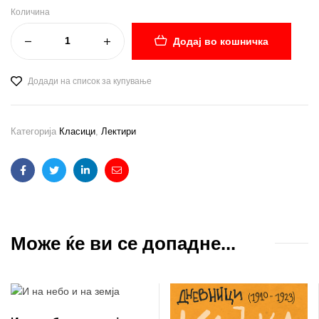
Количина
Додај во кошничка
Додади на список за купување
Категорија
Класици
,
Лектири
Facebook
Twitter
Linkedin
Email
Може ќе ви се допадне...