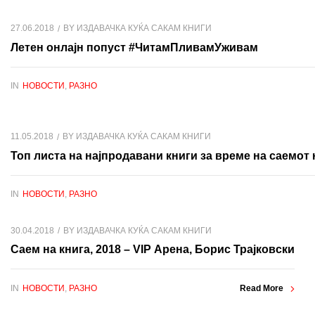
27.06.2018
BY
ИЗДАВАЧКА КУЌА САКАМ КНИГИ
Летен онлајн попуст #ЧитамПливамУживам
IN
НОВОСТИ
,
РАЗНО
11.05.2018
BY
ИЗДАВАЧКА КУЌА САКАМ КНИГИ
Топ листа на најпродавани книги за време на саемот 
IN
НОВОСТИ
,
РАЗНО
30.04.2018
BY
ИЗДАВАЧКА КУЌА САКАМ КНИГИ
Саем на книга, 2018 – VIP Арена, Борис Трајковски
IN
НОВОСТИ
,
РАЗНО
Read More