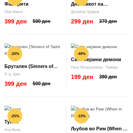
Фаворити
Дневникот на
непознатите
Лејн Фарго
Далибор Трајков
399 ден
299 ден
590 ден
370 ден
-20%
-49%
Сите нејзини демони
Брутален (Sinners of
Оља Петрушевска - Томева
Saint #1)
Л. Џ. Шен
199 ден
390 ден
399 ден
500 ден
-25%
-33%
Тунел
Љубов во Рим (When in
Ана Волц