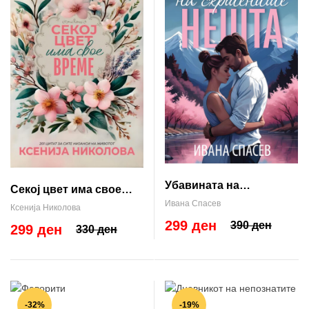
Убавината на
Секој цвет има свое
скршените нешта
Ивана Спасев
време
Ксенија Николова
299 ден
390 ден
299 ден
330 ден
-32%
-19%