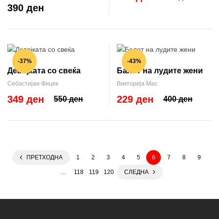
390 ден
-37%
-43%
Девојката со свеќа
Балот на лудите жени
Себастијан Фицек
Викторија Мас
349 ден
229 ден
550 ден
400 ден
ПРЕТХОДНА
1
2
3
4
5
6
7
8
9
…
118
119
120
СЛЕДНА