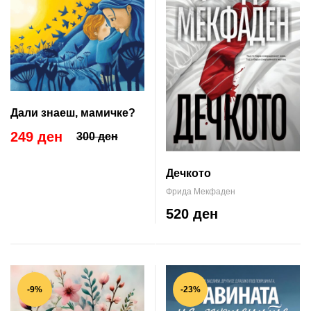
Дали знаеш, мамичке?
249 ден
300 ден
Дечкото
Фрида Мекфаден
520 ден
-9%
-23%