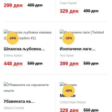
Rome #1)
Сара Адамс
299 ден
400 ден
329 ден
490 ден
-24%
-32%
Шпанска љубовна
Изопачени лаги
измама (Love Deception
(Twisted #4)
Елена Армас
Ана Хуанг
#1)
448 ден
399 ден
590 ден
590 ден
-40%
Мимики
Убавината на
Себастијан Фицек
скршените нешта
Ивана Спасев
329 ден
550 ден