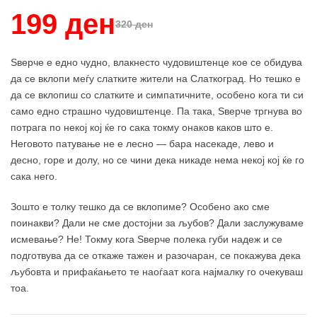
199 ден
320 ден
Sверче е едно чудно, влакнесто чудовиштенце кое се обидува
да се вклопи меѓу слатките жители на Слаткоград. Но тешко е
да се вклопиш со слатките и симпатичните, особено кога ти си
само едно страшно чудовиштенце. Па така, Sверче тргнува во
потрага по некој кој ќе го сака токму онаков каков што е.
Неговото патување не е лесно — бара насекаде, лево и
десно, горе и долу, но се чини дека никаде нема некој кој ќе го
сака него.
Зошто е толку тешко да се вклопиме? Особено ако сме
поинакви? Дали не сме достојни за љубов? Дали заслужуваме
исмевање? Нe! Токму кога Sверче полека губи надеж и се
подготвува да се откаже тажен и разочаран, се покажува дека
љубовта и прифаќањето те наоѓаат кога најмалку го очекуваш
тоа.