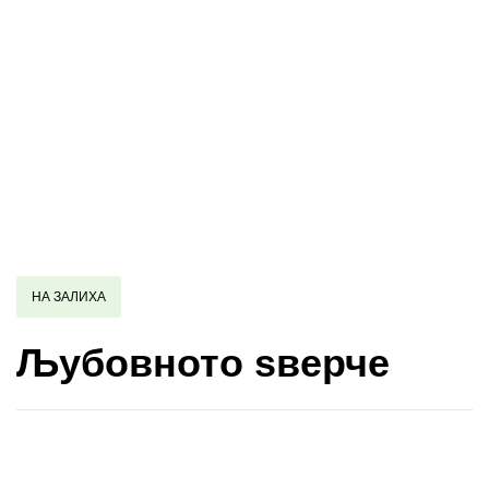
НА ЗАЛИХА
Љубовното ѕверче
Купи и собери: 10 Поени