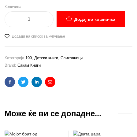
Количина
Додај во кошничка
Додади на список за купување
Категорија
199
,
Детски книги
,
Сликовници
Brand:
Сакам Книги
Facebook
Twitter
Linkedin
Email
Може ќе ви се допадне...