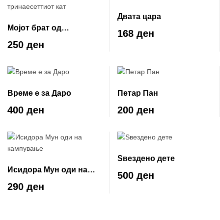
Двата цара
Мојот брат од
168 ден
тринаесеттиот кат
250 ден
Време е за Даро
Петар Пан
400 ден
200 ден
Ѕвездено дете
Исидора Мун оди на
500 ден
кампување
290 ден