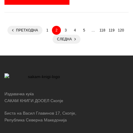
ПРЕТХОДНА
1
2
3
4
5
…
118
119
120
СЛЕДНА
Издавачка куќа
САКАМ КНИГИ ДООЕЛ Скопје
Биста на Васил Главинов 17, Скопје,
Република Северна Македонија