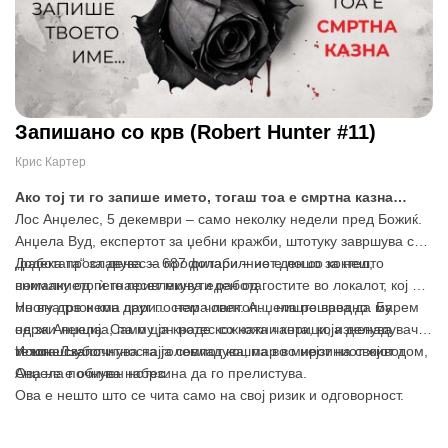
Запишано со крв (Robert Hunter #11)
Крис Картер
Ако тој ти го запише името, тогаш тоа е смртна казна…
Лос Анџелес, 5 декември – само неколку недели пред Божиќ.
Анџела Вуд, експертот за џебни кражби, штотуку завршува со
„работата“ за денес – 687 долари – не е лошо за нешто
Додека прославува за профитабилниот ден со коктел,
помалку од петнаесет минути работа.
вниманието ѝ го привлекува еден од гостите во локалот, кој е
многу дрзок кон друг постар човек. Анџела решава да му
Но внатре нема пари… нема лаптоп… ништо вредно. Барем
одржи лекција, па му ја краде кожната чанта, која делува
не за Анџела. Само црн нотес со кожни корици, изненадувачки
мошне скапо.
тежок. Љубопитноста ја совладува, па во мирот на својот дом,
И тогаш започнува најголемиот кошмар во нејзиниот живот.
Анџела почнува набрзина да го прелистува.
Ова не е обичен нотес.
Ова е нешто што се чита само на свој ризик и одговорност.