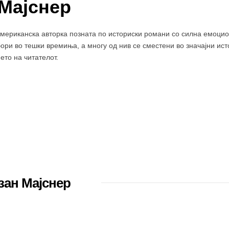
Мајснер
американска авторка позната по историски романи со силна емоцио
бори во тешки времиња, а многу од нив се сместени во значајни ис
ето на читателот.
зан Мајснер