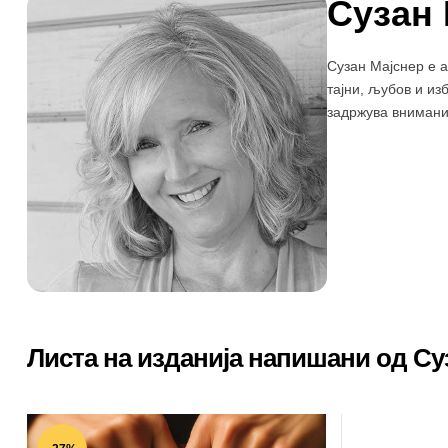
Сузан 
Сузан Мајснер е 
тајни, љубов и из
задржува внимани
Листа на изданија напишани од Су