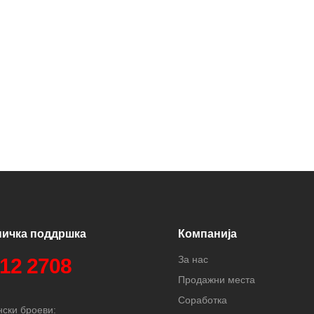
ничка поддршка
Компанија
За нас
312 2708
Продажни места
Соработка
ски броеви: