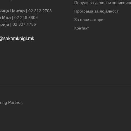
Понуди за деловни корисниц
ница Центар
| 02 312 2708
Програма за лојалност
л Мол
| 02 246 3809
За нови автори
рија
| 02 307 4756
Контакт
t@sakamknigi.mk
ring Partner.