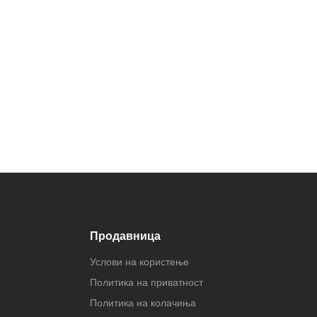
Продавница
Услови на користење
Политика на приватност
Политика на колачиња