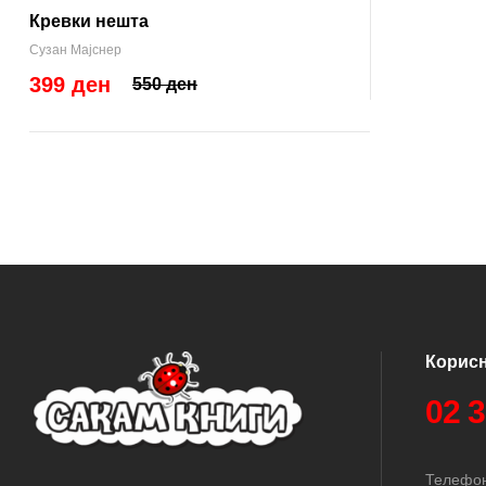
Кревки нешта
Сузан Мајснер
399 ден
550 ден
Корис
02 
Телефон