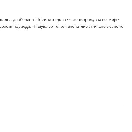
нална длабочина. Нејзините дела често истражуваат семејни
ториски периоди. Пишува со топол, впечатлив стил што лесно го