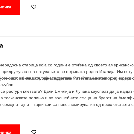
ничка
а
ерадосна старица која со години е отуѓена од своето американско 
а придружуваат на патувањето во нејзината родна Италија. Им ветув
јот живот на скалите од катедралата Равело и ќе стави крај на про
но е само обична случајност, древен мит. Сепак, неоспорно е дека 
 љубов.
 се растури клетвата? Дали Емилија и Лучана ќеуспеат да ја најдат
на тосканските полиња и во волшебните селца на брегот на Амалфи
 семејни тајни – тајни кои се повознемирувачки од проклетството с
ничка