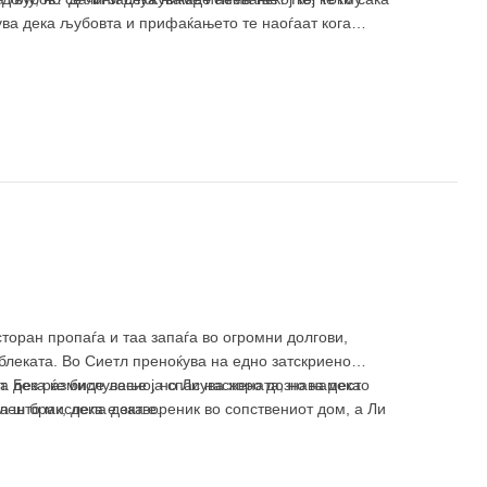
жува дека љубовта и прифаќањето те наоѓаат кога
торан пропаѓа и таа запаѓа во огромни долгови,
облеката. Во Сиетл преноќува на едно затскриено
т. Без размислување ја спасува жената, но наместо
а дека ќе биде лесно, но Ли наскоро дознава дека
лен брак, дека е затвореник во сопствениот дом, а Ли
ва што мислела дека е.
ен кафез и Ли мисли дека повеќе нема да ја види.
атно пријателство.