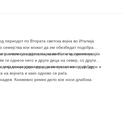
д периодот по Втората светска војна во Италија.
со семејства кои можат да им обезбедат подобра
ки ја отсликува детската наивност и траумите на
иго живее со својата мајка во Наполи, преживувајќи
ќе ги однесе него и други деца на север, со други
о и илјадници други деца заминуваат кон подобар
 дека понекогаш мора да се откажеме од сѐ, дури и
 на војната и како одново се раѓа.
 и надеж. Книжевно ремек-дело кое носи длабока