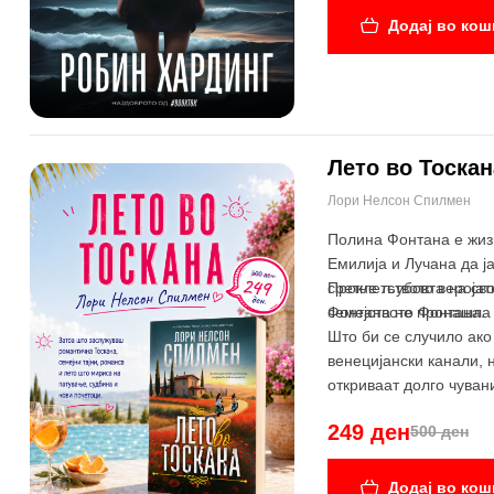
Додај во кош
Лето во Тоскан
Лори Нелсон Спилмен
-50%
Полина Фонтана е жизн
Емилија и Лучана да ј
сретне љубовта на сво
Проклетството веројат
семејството Фонтана.
Фонтана не пронашла
Што би се случило ако
венецијански канали, 
откриваат долго чувани
249 ден
500 ден
Додај во кош