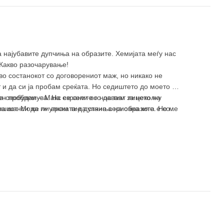
а најубавите дупчиња на образите. Хемијата меѓу нас
 Какво разочарување!
во состанокот со договорениот маж, но никако не
и да си ја пробам среќата. Но седиштето до моето е
ка спобудалува. На екраните го даваат лицето на
ен проблем – Макс се сели во нов тим за неколку
ема шанси да ги утнам тие дупчиња на образите. Не ме
шиот. Може ли врската да стане сериозна кога е со