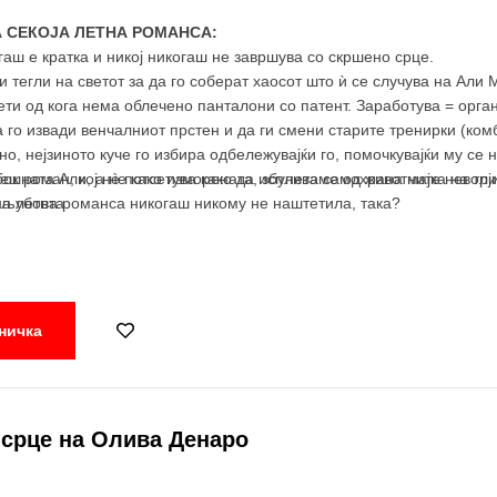
А СЕКОЈА ЛЕТНА РОМАНСА:
гаш е кратка и никој никогаш не завршува со скршено срце.
 тегли на светот за да го соберат хаосот што ѝ се случува на Али М
ети од кога нема облечено панталони со патент. Заработува = органи
 го извади венчалниот прстен и да ги смени старите тренирки (комб
о, нејзиното куче го избира одбележувајќи го, помочкувајќи му се н
ешната Али, а не како изморената, збунета самохрана мајка на три
бок роман, кој нè потсетува како да испливаме од животните неволј
на летна романса никогаш никому не наштетила, така?
 љубовта.
ничка
срце на Олива Денаро