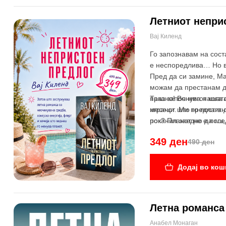
Летниот непри
Вај Киленд
-29%
Го запознавам на сост
е неспоредлива… Но во
Пред да си замине, Ма
можам да престанам да
празно! Во мигот кога
Така започнува нашата
играчот што го постиг
месеци. Ми предлага д
поканил заедно да гле
рок? Планот не е лош,
349 ден
490 ден
Додај во кош
Летна романса
-30%
Анабел Монаган