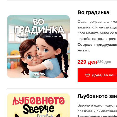
Во градинка
Оваа прекрасна сликовн
-18%
закачка или не сака да
Кoга малата Мила се чу
најзабавна кога играч
Совршен придружник 
живот.
229 ден
280 ден
Додај во кош
Љубовното ѕв
-38%
Sверче е едно чудно, 
слатките и симпатичнит
онаков каков што е. Не
Зошто е толку тешко 