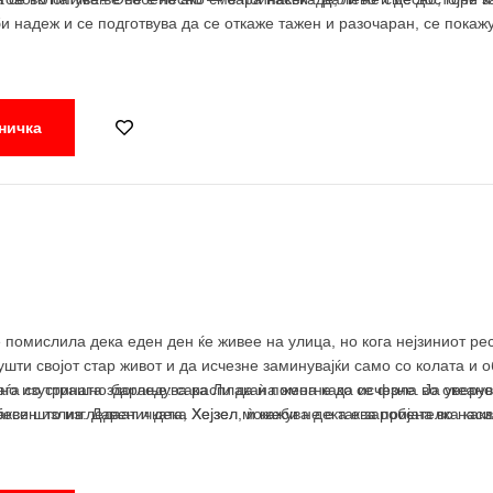
би надеж и се подготвува да се откаже тажен и разочаран, се пока
оа.
ничка
 помислила дека еден ден ќе живее на улица, но кога нејзиниот рес
ушти својот стар живот и да исчезне заминувајќи само со колата и 
 но изутрината здогледува расплакана жена како се фрла во океано
аѓа со страшно барање: сака Ли да ѝ помогне да исчезне. Ја уверув
есен излив. Давеничката, Хејзел, ѝ кажува дека е заробена во наси
акви што изгледаат и дека Хејзел можеби не е таква пријателка как
 шанса да избега од својот живот. Хејзел се враќа во својот позлат
ејзел се враќа и тие се поврзуваат и остваруваат блиско и неверој