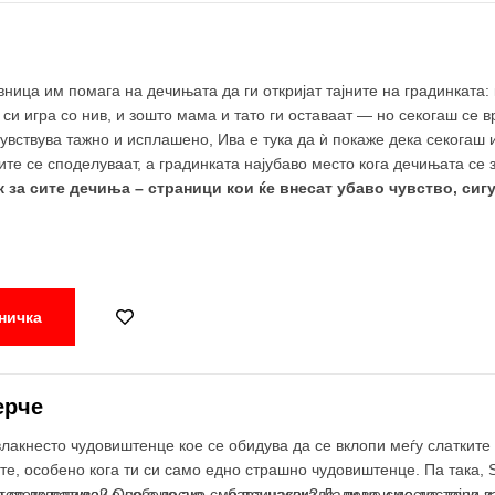
ица им помага на дечињата да ги откријат тајните на градинката: к
 си игра со нив, и зошто мама и тато ги оставаат — но секогаш се в
вствува тажно и исплашено, Ива е тука да ѝ покаже дека секогаш им
ките се споделуваат, а градинката најубаво место кога дечињата се 
за сите дечиња – страници кои ќе внесат убаво чувство, сигур
ничка
ерче
влакнесто чудовиштенце кое се обидува да се вклопи меѓу слатките
е, особено кога ти си само едно страшно чудовиштенце. Па така, Sв
говото патување не е лесно — бара насекаде, лево и десно, горе и д
да се вклопиме? Особено ако сме поинакви? Дали не сме достојни