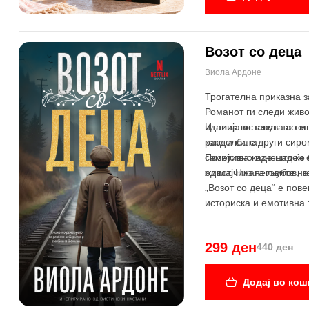
Возот со деца
-32%
Виола Ардоне
Трогателна приказна з
Романот ги следи живо
иднина во текот на те
Италија останува во м
разделбата.
како и сите други сиро
семејства каде што ќе
Позитивно изненаден о
живот. Низ неговите н
од мајчината љубов, з
„Возот со деца“ е пов
историска и емотивна 
299 ден
440 ден
Додај во кош