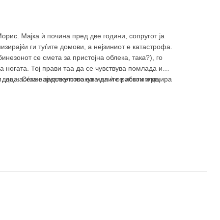
орис. Мајка ѝ почина пред две години, сопругот ја
зирајќи ги туѓите домови, а нејзиниот е катастрофа.
инезонот се смета за пристојна облека, така?), го
а ногата. Тој прави таа да се чувствува помлада и
 деца. Сега најмалку посакува да ѝ се искомплицира
и, да наоѓаме задоволство во малите работи и да