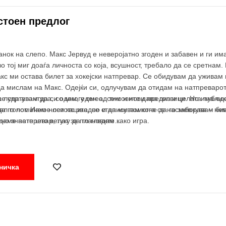
стоен предлог
анок на слепо. Макс Јервуд е неверојатно згоден и забавен и ги им
 тој миг доаѓа личноста со која, всушност, требало да се сретнам.
кс ми остава билет за хокејски натпревар. Се обидувам да уживам 
 мислам на Макс. Одејќи си, одлучувам да отидам на натпреварот 
 се свртувам да си одам, еден од тимовите дава гол и целата публи
 луда авантура, со многу смеа, секс и нови предизвици. Но има ед
нал голот. Иако носи кацига, се стаписувам кога се насмевнува – н
а го поминеме летото заедно и да ми помогне да го заборавам бив
даме натпревар, туку да го гледам како игра.
 но знаете што велат за плановите…
ничка