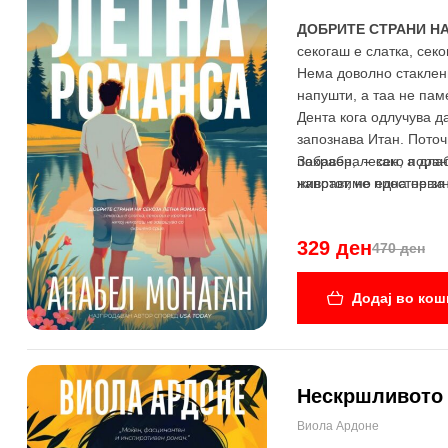
ДОБРИТЕ СТРАНИ Н
секогаш е слатка, секо
Нема доволно стаклени
напушти, а таа не пам
Дента кога одлучува да
запознава Итан. Поточн
похрабра – како поран
Забавен, лесен, а дла
животот, но една неви
направиме простор за
329 ден
470 ден
Додај во кош
Нескршливото 
-34%
Виола Ардоне