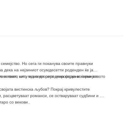
семејство. Но сега ги поканува своите правнуки
а дека на нејзиниот осумдесетти роденден ќе ја
клетството што ги следи сите второродени ќерки во
со векови, ниту една второродена ќерка во семејството
 својата вистинска љубов? Покрај кривулестите
, расцветуваат романси, се остваруваат судбини и се
таро со векови..