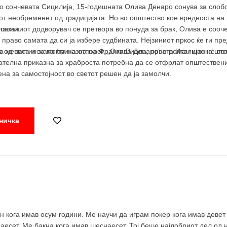
во сончевата Сицилија, 15-годишната Олива Денаро сонува за слобо
от необременет од традицијата. Но во општество кое вредноста на 
пасни.
саканиот додворувач се претвора во понуда за брак, Олива е сооче
 право самата да си ја избере судбината. Нејзиниот пркос ќе ги пр
од вистинската приказна на Франка Виола, првата Италијанка што
на жената и за моќта на отпорот, „Олива Денаро” е роман што нè по
ателна приказна за храброста потребна да се отфрлат општественит
на за самостојност во светот решен да ја замолчи.
ничка
ен кога имав осум години. Ме научи да играм покер кога имав деве
наесет. Ме бакна кога имав шеснаесет. Тој беше најдобриот дел од