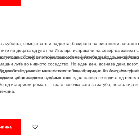
а љубовта, семејството и надежта, базирана на вистинити настани о
тите на децата од југот на Италија, испраќани на север да живеат 
шките зими. Преку очите на главниот лик, Америго, Ардоне мајсторс
ногу лоша состојба по војната, особено југот. Седумгодишниот Амер
машни луѓе во нивното соседство. Но еден ден, дознава дека возот 
 бидат безбедни и ќе имаат топла облека и храна. Па така, Америг
д новата околина и можностите за подобра иднина, Америго сфаќа
евини, љубопитни очи гледаме како една нација се издига од пепелта
а да си ја пронајдеме судбината.
еќе од историски роман — тоа е човечка сага за загуба, носталгија
тежина.
ничка