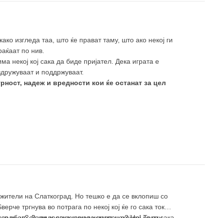
ако изгледа таа, што ќе прават таму, што ако некој ги
раќаат по нив.
а некој кој сака да биде пријател. Дека играта е
здружуваат и поддржуваат.
ност, надеж и вредности кои ќе останат за цел
 жители на Слаткоград. Но тешко е да се вклопиш со
ерче тргнува во потрага по некој кој ќе го сака токму
олу, но се чини дека никаде нема некој кој ќе го сака
 за љубов? Дали заслужуваме исмевање? Нe! Токму