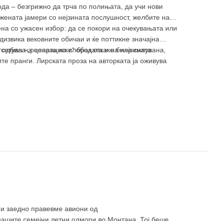
да – безгрижно да трча по полињата, да учи нови
жената јамери со нејзината послушност, желбите на
на со ужасен избор: да се покори на очекувањата или
едизвика вековните обичаи и ќе поттикне значајна
 одбила „репарациски“ брак откако била силувана,
тсетува на цената на слободата и на нејзината
е пранги. Лирската проза на авторката ја оживува
т и заедно правевме авиони од
 нашите семејни летни одмори во Монтана. Тој беше