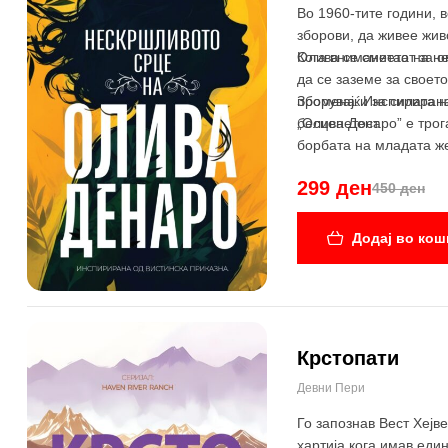
Во 1960-тите години, 
зборови, да живее жив
Олива се сметаат за о
Кога вниманието на не
да се заземе за своето
промена. Инспирирана 
Зборувајќи за силата 
„Олива Денаро” е трог
бесценетост.
борбата на младата же
299 ден
450 ден
Додај во кош
Крстопати
-23%
Девни Пери
Го запознав Вест Хејв
хартија кога имав еди