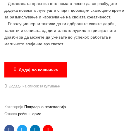
– Докажаната практика што помага лесно да се разбудите
додека повеќето луѓе уште спијат, добивајќи скапоцено време
за размислување и изразување на својата креативност.
– Револуционерни тактики да ги одбраните своите дарби,
таленти и соништа од дигиталното лудило и тривијалните
дразби за да можете да уживате во успехот, работата и
магичното влијание врз светот.
Додај во кошничка
Додади на список за купување
Категорија
Популарна психологија
Ознака
робин шарма