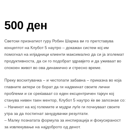
Купи и собери: 10 Поени
500 ден
Светски признатиот гуру Робин Шарма ви го претставува
концептот на Клубот 5 наутро – докажан систем кој им
помогнал на илјадници клиенти максимално да си ја зголемат
продуктивноста, да си го подобрат здравјето и да уживаат во
спокоен живот во ова динамично и стресно време.
Преку восхитувачка – и честопати забавна – приказна во која
главните актери се борат да ги надминат своите лични
проблеми и се среќаваат со еден ексцентричен тајкун кој
станува нивен таен ментор, Клубот 5 наутро ќе ве запознае со:
– Начинот на кој големите и мудри луѓе ги почнуваат своите
утра за да постигнат зачудувачки резултати.
– Малку познатата формула за инспирација и фокусираност
за извлекување на најдоброто од денот.