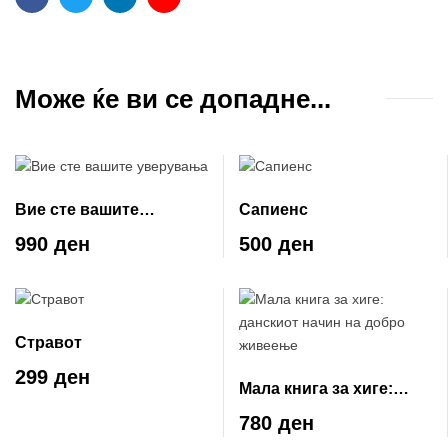
Facebook
Twitter
Linkedin
Email
Може ќе ви се допадне...
Вие сте вашите
Сапиенс
уверувања
990 ден
500 ден
Стравот
299 ден
Мала книга за хиге:
данскиот начин на
780 ден
добро живеење