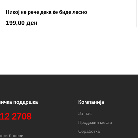
Никој не рече дека ќе биде лесно
199,00
ден
ничка поддршка
Компанија
За нас
312 2708
Продажни места
Соработка
ски броеви: