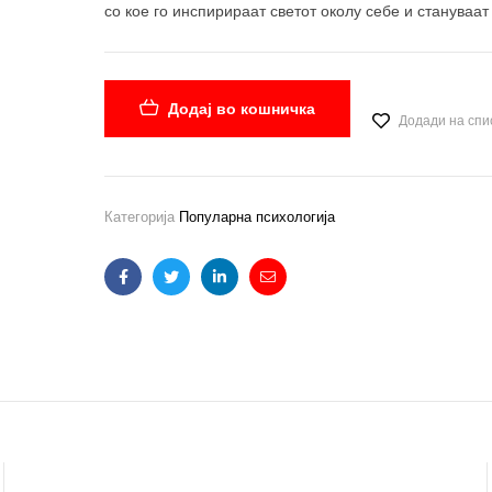
со кое го инспирираат светот околу себе и стануваа
Додај во кошничка
Додади на спи
Категорија
Популарна психологија
Facebook
Twitter
Linkedin
Email