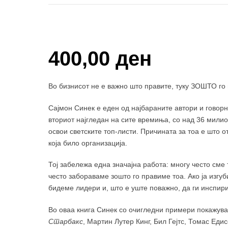
Купи и собери : 10Поени
400,00
ден
Во бизнисот не е важно што правите, туку ЗОШТО го 
Сајмон Синек е еден од најбараните автори и говор
вториот најгледан на сите времиња, со над 36 милио
освои светските топ-листи. Причината за тоа е што о
која било организација.
Тој забележа една значајна работа: многу често сме
често забораваме зошто го правиме тоа. Ако ја изгуб
бидеме лидери и, што е уште поважно, да ги инспири
Во оваа книга Синек со очигледни примери покажува
Старбакс
, Мартин Лутер Кинг, Бил Гејтс, Томас Еди