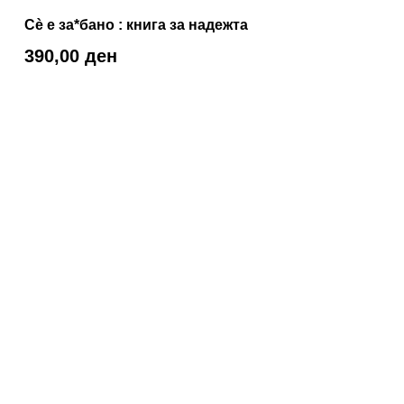
Сè е за*бано : книга за надежта
390,00
ден