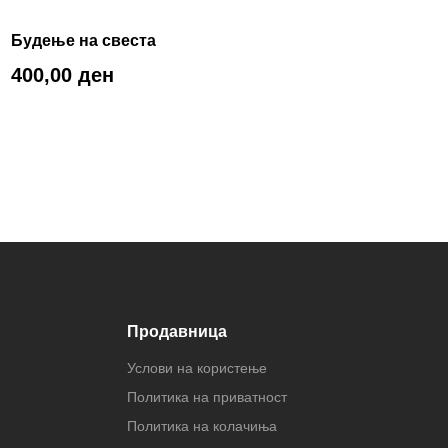
Будење на свеста
400,00
ден
Продавница
Услови на користење
Политика на приватност
Политика на колачиња