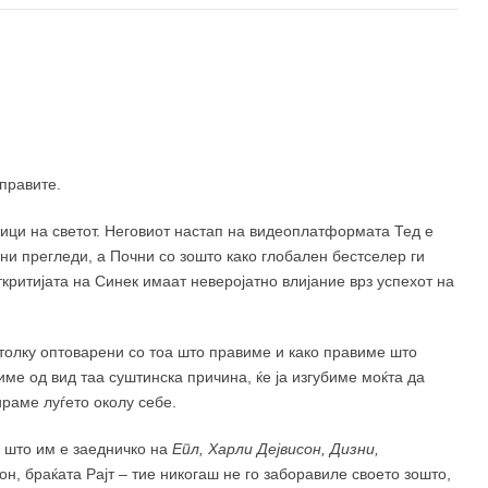
400,00
ден
490,00
ден
правите.
ници на светот. Неговиот настап на видеоплатформата Тед е
ни прегледи, а Почни со зошто како глобален бестселер ги
ткритијата на Синек имаат неверојатно влијание врз успехот на
 толку оптоварени со тоа што правиме и како правиме што
име од вид таа суштинска причина, ќе ја изгубиме моќта да
раме луѓето околу себе.
 што им е заедничко на
Епл, Харли Дејвисон, Дизни,
сон, браќата Рајт – тие никогаш не го заборавиле своето зошто,