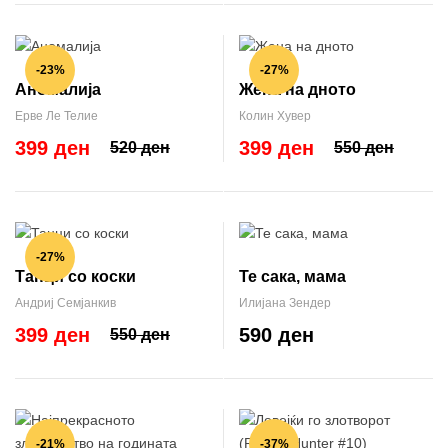
-23%
-27%
Аномалија
Жена на дното
Ерве Ле Телие
Колин Хувер
399 ден
399 ден
520 ден
550 ден
-27%
Танци со коски
Те сака, мама
Андриј Семјанкив
Илијана Зендер
399 ден
590 ден
550 ден
-21%
-37%