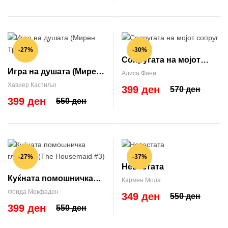
-27%
-30%
Сопругата на мојот
Игра на душата (Мирен
сопруг
Алиса Фини
Тригс #2)
Хавиер Кастиљо
399 ден
570 ден
399 ден
550 ден
-27%
-37%
Невестата
Куќната помошничка
Кармен Мола
гледа сè (The
Фрида Мекфаден
349 ден
550 ден
Housemaid #3)
399 ден
550 ден