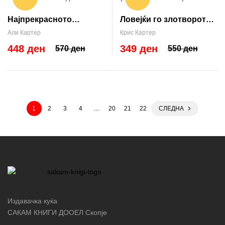
Најпрекрасното
Ловејќи го злотворот
злосторство на
(Robert Hunter #10)
Али Картер
Крис Картер
годината
448 ден
349 ден
570 ден
550 ден
1
2
3
4
…
20
21
22
СЛЕДНА
Издавачка куќа
САКАМ КНИГИ ДООЕЛ Скопје