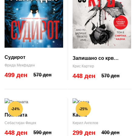
Судирот
Запишано со крв
(Robert Hunter #11)
Фрида Мекфаден
Крис Картер
499 ден
570 ден
448 ден
570 ден
-24%
-25%
Поканата
Касиа
Себастијан Фицек
Кирил Ангелов
448 ден
299 ден
590 ден
400 ден