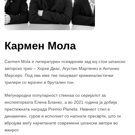
Кармен Мола
Carmen Mola е литературен псевдоним зад кој стои шпанско
авторско трио – Хорхе Диас, Агустин Мартинез и Антонио
Мерсеро. Под ова име тие пишуваат криминалистички
трилери со мрачен и брутален тон.
Меѓународна популарност стекнаа со серијалот за
инспекторката Елена Бланко, а во 2021 година ја добија
престижната награда Premio Planeta. Нивниот стил е
динамичен, суров и исполнет со напнати пресврти, што ги
вбројува меѓу најчитаните современи шпански автори во
жанрот.