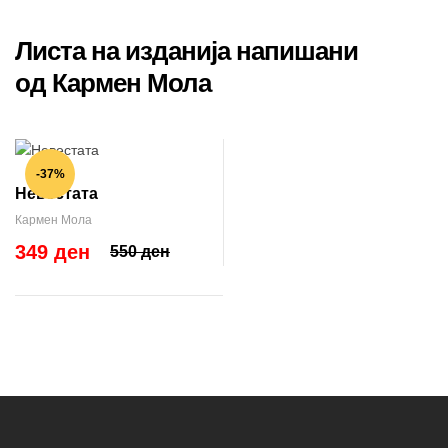
Листа на изданија напишани
од Кармен Мола
-37%
Невестата
Кармен Мола
349 ден
550 ден