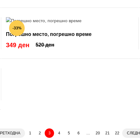
-33%
Погрешно место, погрешно време
349 ден
520 ден
РЕТХОДНА
1
2
3
4
5
6
…
20
21
22
СЛЕДН