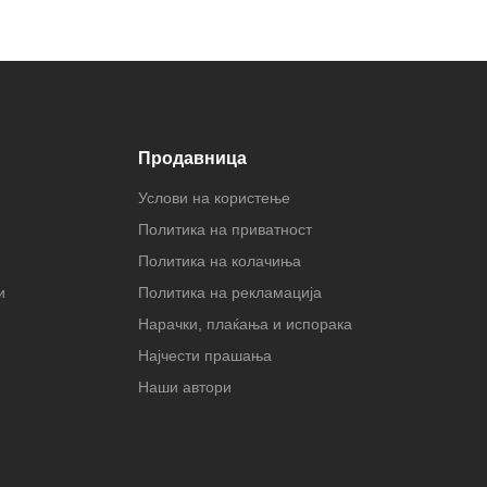
Продавница
Услови на користење
Политика на приватност
Политика на колачиња
и
Политика на рекламација
Нарачки, плаќања и испорака
Најчести прашања
Наши автори