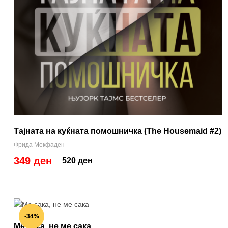
Тајната на куќната помошничка (The Housemaid #2)
Фрида Мекфаден
349 ден
520 ден
-34%
Ме сака, не ме сака