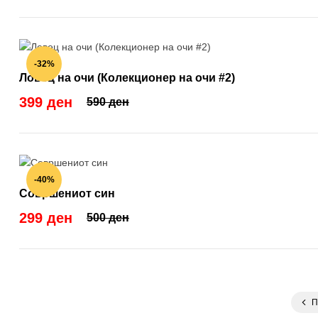
-32%
Ловец на очи (Колекционер на очи #2)
399 ден
590 ден
-40%
Совршениот син
299 ден
500 ден
П