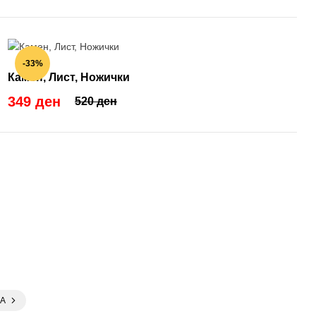
-33%
Камен, Лист, Ножички
349 ден
520 ден
А