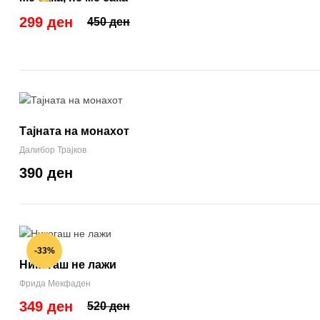
299 ден
450 ден
Тајната на монахот
Далибор Трајков
390 ден
-33%
Никогаш не лажи
Фрида Мекфаден
349 ден
520 ден