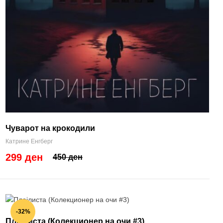
Чуварот на крокодили
Катрине Енгберг
299 ден
450 ден
-32%
Плејлиста (Колекционер на очи #3)