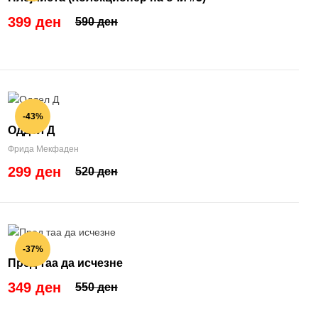
399 ден
590 ден
-43%
Оддел Д
Фрида Мекфаден
299 ден
520 ден
-37%
Пред таа да исчезне
349 ден
550 ден