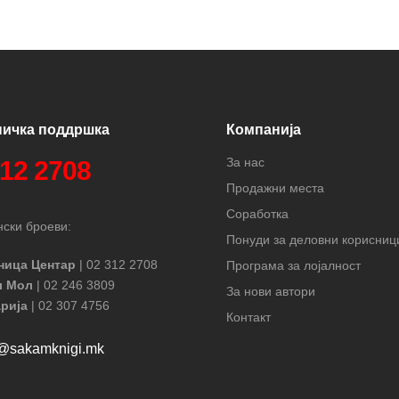
ничка поддршка
Компанија
За нас
312 2708
Продажни места
Соработка
ски броеви:
Понуди за деловни корисниц
ница Центар
| 02 312 2708
Програма за лојалност
л Мол
| 02 246 3809
За нови автори
рија
| 02 307 4756
Контакт
t@sakamknigi.mk