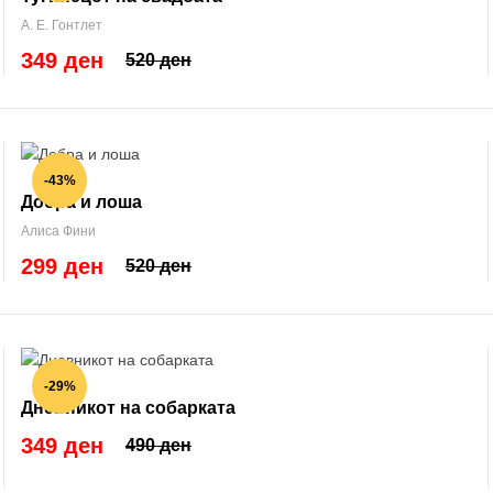
А. Е. Гонтлет
349 ден
520 ден
-43%
Добра и лоша
Алиса Фини
299 ден
520 ден
-29%
Дневникот на собарката
349 ден
490 ден