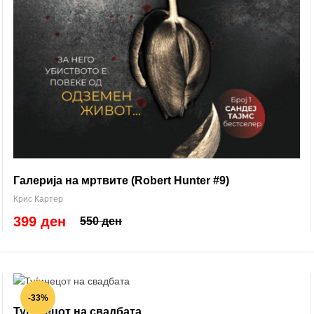
Галерија на мртвите (Robert Hunter #9)
Крис Картер
399 ден
550 ден
-33%
Туѓинецот на свадбата