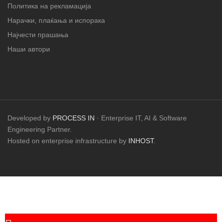
Политика на рекламација
Нарачки, плаќања и испорака
Најчести прашања
Наши автори
Developed by
PROCESS IN
· Enterprise IT, AI & Software
Engineering Partner.
Hosted on enterprise infrastructure by
INHOST
.