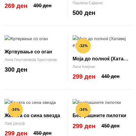
Втората Америка
Паулина Сајмонс
269 ден
490 ден
500 ден
-32%
Жртвување со оган
Моја до полноќ (Хатавеј
Лепа Гештаковска Христовска
#1)
Лиса Клејпас
300 ден
299 ден
440 ден
-34%
-34%
Жената со сина ѕвезда
Бестрашните пилотки
Пам Џеноф
299 ден
450 ден
299 ден
450 ден