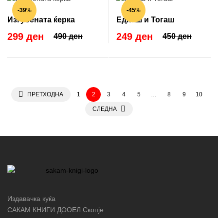
-39%
-45%
Изгубената ќерка
Еднаш и Тогаш
299 ден
249 ден
490 ден
450 ден
ПРЕТХОДНА
1
2
3
4
5
…
8
9
10
СЛЕДНА
Издавачка куќа
САКАМ КНИГИ ДООЕЛ Скопје