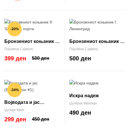
-20%
Бронзениот коњаник II:
Бронзениот коњаник I:
Златната порта
Ленинград
Паулина Сајмонс
Паулина Сајмонс
399 ден
500 ден
500 ден
-34%
Искра надеж
Војводата и јас
Џулијан Меклејн
(Бриџертон #1)
Џулија Квин
490 ден
299 ден
450 ден