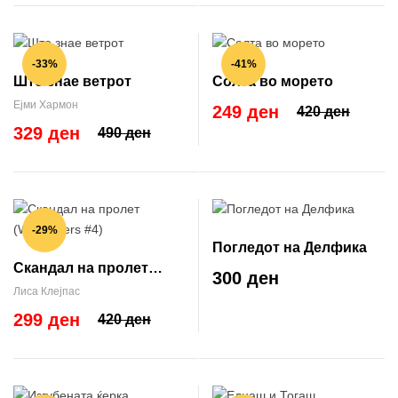
-33%
-41%
Што знае ветрот
Солта во морето
Ејми Хармон
249 ден
420 ден
329 ден
490 ден
-29%
Погледот на Делфика
Скандал на пролет
300 ден
(Wallflowers #4)
Лиса Клејпас
299 ден
420 ден