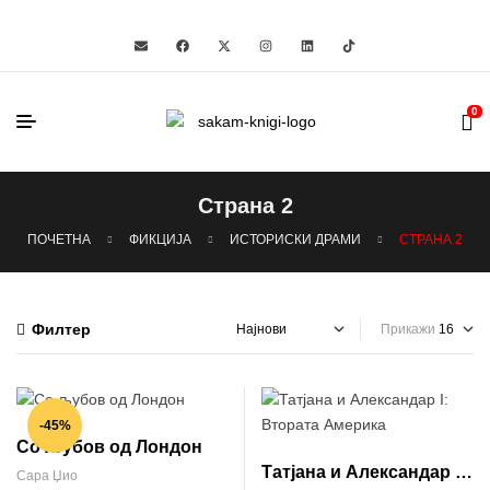
0
Страна 2
ПОЧЕТНА
ФИКЦИЈА
ИСТОРИСКИ ДРАМИ
СТРАНА 2
Филтер
Прикажи
-45%
Со љубов од Лондон
Татјана и Александар I:
Сара Џио