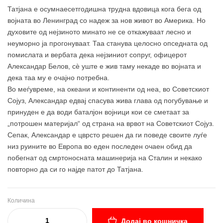
Татјана е осумнаесетгодишна трудна вдовица кога бега од
војната во Ленинград со надеж за нов живот во Америка. Но
духовите од нејзиното минато не се откажуваат лесно и
неуморно ја прогонуваат. Таа станува целосно опседната од
помислата и вербата дека нејзиниот сопруг, офицерот
Александар Белов, сѐ уште е жив таму некаде во војната и
дека таа му е очајно потребна.
Во меѓувреме, на океани и континенти од неа, во Советскиот
Сојуз, Александар едвај спасува жива глава од погубување и
принуден е да води баталјон војници кои се сметаат за
„потрошен материјал“ од страна на врвот на Советскиот Сојуз.
Сепак, Александар е цврсто решен да ги поведе своите луѓе
низ руините во Европа во еден последен очаен обид да
побегнат од смртоносната машинерија на Сталин и некако
повторно да си го најде патот до Татјана.
Количина
Додај во кошничка