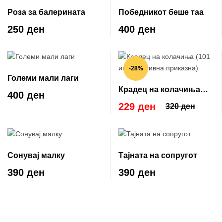
Роза за балерината
Победникот беше таа
250 ден
400 ден
-28%
Големи мали лаги
Крадец на колачиња
400 ден
(101 инспиративна
229 ден
320 ден
приказна)
Сонувај малку
Тајната на сопругот
390 ден
390 ден