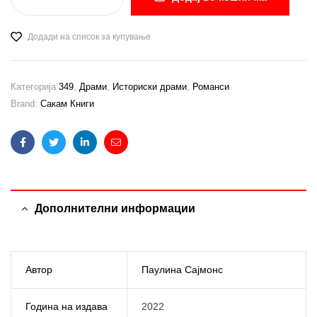
Додади на список за купување
Категорија
349
,
Драми
,
Историски драми
,
Романси
Brand:
Сакам Книги
Facebook
Twitter
Linkedin
Email
Дополнителни информации
Автор
Паулина Сајмонс
Година на издава
2022