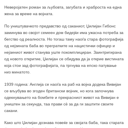
Неверојатен роман за љубовта, загубата и храброста на една
жена за време на војната.
По уништувачкото предавство од саканиот, Џилијан Гибонс
заминува во својот семеен дом бидејќи има ужасна потреба за
бегство од реалноста. Но тогаш таму наоѓа стара фотографија
од нејзината баба во прегратките на нацистички офицер и
нејзиниот живот станува уште покомплициран. Заинтригирана
од новото откритие, Џилијан се обидува да ја открие вистината
која стои зад фотографијата, па тргнува на епско патување
низ минатото.
1939 година: Aнглија се наоѓа на раб на војна додека Вивијан
се вљубува во згоден британски војник, но кога започнува
одекнувањето на бомбите и прекрасниот живот на Вивијан е
уништен за секунда, таа прави сè за да ги заштити своите
сакани.
Како што Џилијан дознава повеќе за својата баба, така старата