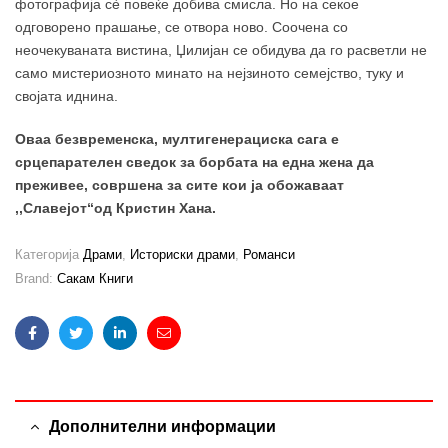
фотографија сè повеќе добива смисла. Но на секое
одговорено прашање, се отвора ново. Соочена со
неочекуваната вистина, Џилијан се обидува да го расветли не
само мистериозното минато на нејзиното семејство, туку и
својата иднина.
Оваа безвременска, мултигенерациска сага е
срцепарателен сведок за борбата на една жена да
преживее, совршена за сите кои ја обожаваат
,,Славејот“од Кристин Хана.
Категорија
Драми
,
Историски драми
,
Романси
Brand:
Сакам Книги
Facebook
Twitter
Linkedin
Email
Дополнителни информации