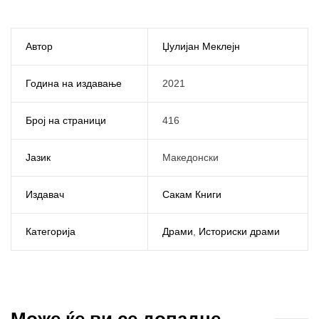
Автор
Џулијан Меклејн
Година на издавање
2021
Број на страници
416
Јазик
Македонски
Издавач
Сакам Книги
Категорија
Драми
,
Историски драми
Може ќе ви се допадне...