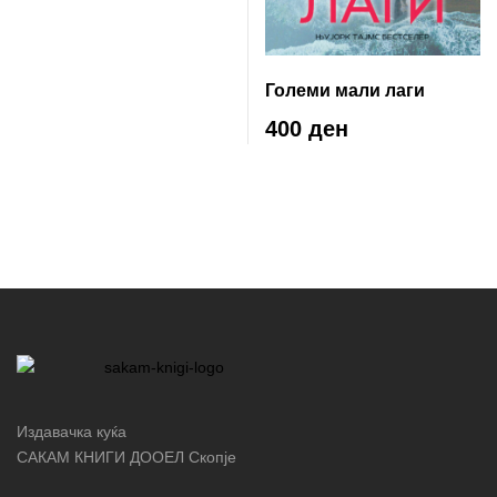
Големи мали лаги
400 ден
Издавачка куќа
САКАМ КНИГИ ДООЕЛ Скопје