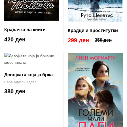
Крадачка на книги
Крадци и проститутки
420 ден
299 ден
350 ден
Девојката која ја бркаше
месечината
Сара Адисон Адлер
380 ден