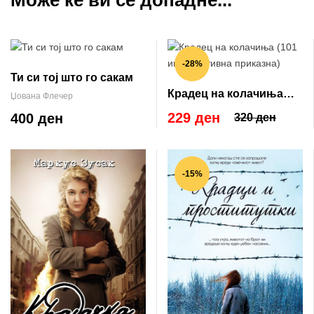
-28%
Ти си тој што го сакам
Крадец на колачиња
Џована Флечер
(101 инспиративна
229 ден
400 ден
320 ден
приказна)
-15%