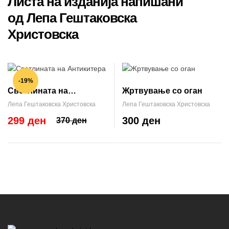
Листа на изданија напишани
од Лепа Гештаковска
Христовска
-19%
Светлината на
Жртвување со оган
Антикитера
Лепа Гештаковска Христовска
Лепа Гештаковска Христовска
299 ден
300 ден
370 ден