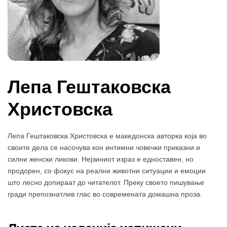
Лепа Гештаковска
Христовска
Лепа Гештаковска Христовска е македонска авторка која во
своите дела се насочува кон интимни човечки приказни и
силни женски ликови. Нејзиниот израз е едноставен, но
продорен, со фокус на реални животни ситуации и емоции
што лесно допираат до читателот. Преку своето пишување
гради препознатлив глас во современата домашна проза.