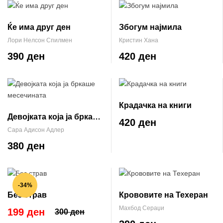
Ќе има друг ден
Збогум најмила
Лори Нелсон Спилмен
Кристин Хана
390 ден
420 ден
Крадачка на книги
Девојката која ја бркаше
420 ден
месечината
Сара Адисон Адлер
380 ден
-34%
Без страв
Крововите на Техеран
Махбод Сераџи
199 ден
300 ден