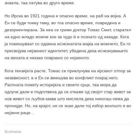
знаела, таа патува во друго време.
Но Ирска во 1921 година е опасно време, на раб на војна. А
Ен се буди токму таму, во тоа опасно време, повредена и
дезориентирана. За неа се грижи доктор Томас Смит, старател
на едно младо момче кое за чудо ѝ е познато од некаде. Кога
ја помешуваат со одамна исчезнатата мајка на момчето, Ен го
присвојува нејзиниот идентитет, убедена дека исчезнувањето
на жената е некако поврзано со нејзиното.
Кога тензијата расте, Томас се приклучува на ирскиот отпор за
независност, а и Ен се вмешува во конфликт покрај него.
Распната помеѓу историјата и своето срце, таа мора да
одлучи дали е подготвена да се откаже од својот стар живот за
нов живот со љубов каква што мислела дека никогаш нема да
пронајде. Но, на крајот, не се знае дали тој избор воопшто е во
нејзини раце…
Количина