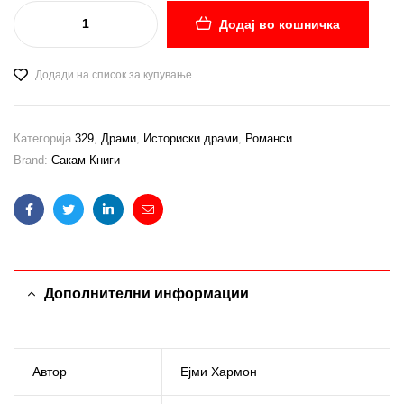
Додај во кошничка
Додади на список за купување
Категорија
329
,
Драми
,
Историски драми
,
Романси
Brand:
Сакам Книги
Facebook
Twitter
Linkedin
Email
Дополнителни информации
Автор
Ејми Хармон