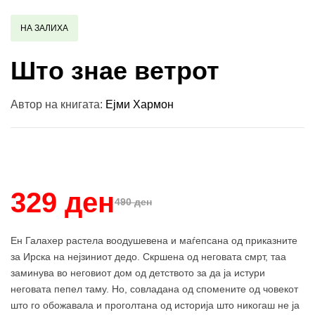
НА ЗАЛИХА
Што знае ветрот
Автор на книгата:
Ејми Хармон
Купи и собери: 10 Поени
329 ден
490 ден
Ен Галахер растела воодушевена и маѓепсана од приказните
за Ирска на нејзиниот дедо. Скршена од неговата смрт, таа
заминува во неговиот дом од детството за да ја истури
неговата пепел таму. Но, совладана од спомените од човекот
што го обожавала и проголтана од историја што никогаш не ја