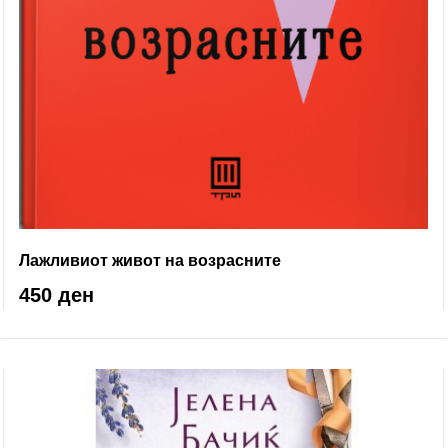
Лажливиот живот на возрасните
450 ден