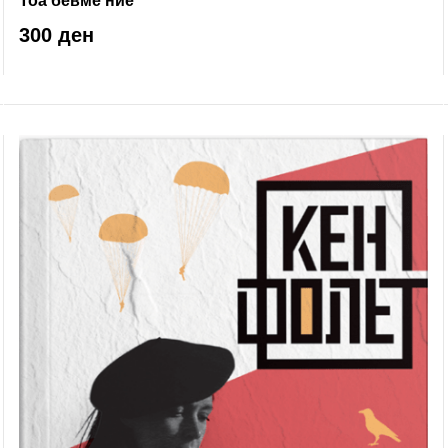
Тоа бевме ние
300 ден