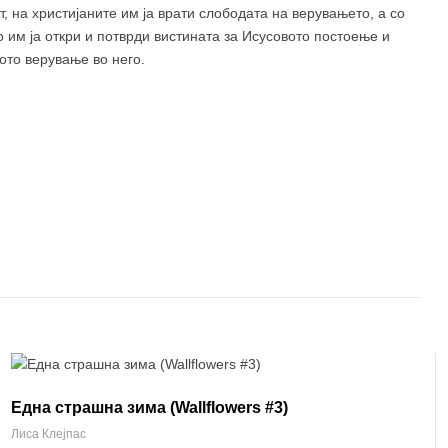
т, на христијаните им ја врати слободата на верувањето, а со
о им ја откри и потврди вистината за Исусовото постоење и
ото верување во него.
Една страшна зима (Wallflowers #3)
Лиса Клејпас