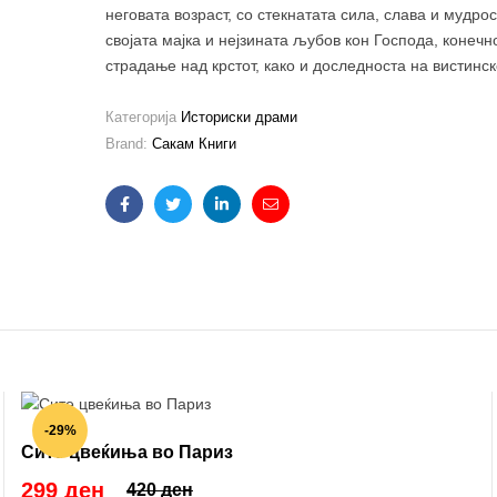
неговата возраст, со стекнатата сила, слава и мудрос
својата мајка и нејзината љубов кон Господа, конечн
страдање над крстот, како и доследноста на вистинск
Категорија
Историски драми
Brand:
Сакам Книги
Facebook
Twitter
Linkedin
Email
-29%
Сите цвеќиња во Париз
299 ден
420 ден