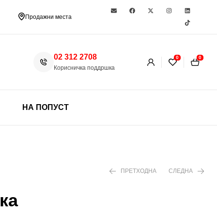
Продажни места
02 312 2708
0
0
Корисничка поддршка
НА ПОПУСТ
ПРЕТХОДНА
СЛЕДНА
ка
600 ден
448 ден
590 ден