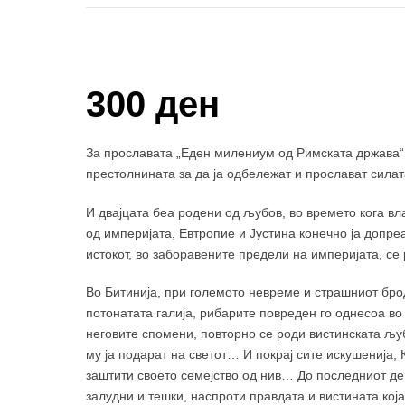
Купи и собери: 10 Поени
300 ден
За прославата „Еден милениум од Римската држава“, 
престолнината за да ја одбележат и прослават силат
И двајцата беа родени од љубов, во времето кога в
од империјата, Евтропие и Јустина конечно ја допре
истокот, во заборавените предели на империјата, се
Во Битинија, при големото невреме и страшниот бро
потонатата галија, рибарите повреден го однесоа во
неговите спомени, повторно се роди вистинската љу
му ја подарат на светот… И покрај сите искушенија, 
заштити своето семејство од нив… До последниот ден
залудни и тешки, наспроти правдата и вистината кој