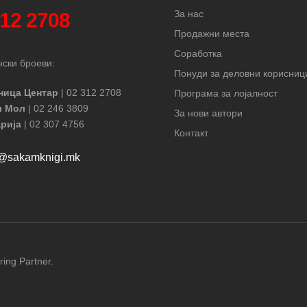
За нас
312 2708
Продажни места
Соработка
ски броеви:
Понуди за деловни корисниц
ница Центар
| 02 312 2708
Програма за лојалност
л Мол
| 02 246 3809
За нови автори
рија
| 02 307 4756
Контакт
t@sakamknigi.mk
ring Partner.