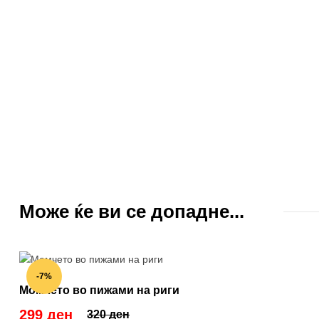
Може ќе ви се допадне...
-7%
Момчето во пижами на риги
299 ден
320 ден