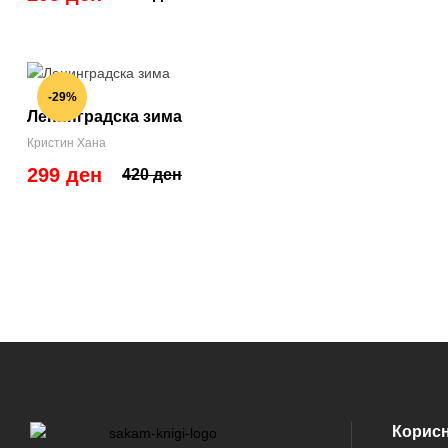
-29%
Ленинградска зима
Кристин Хана
299 ден
420 ден
Корис