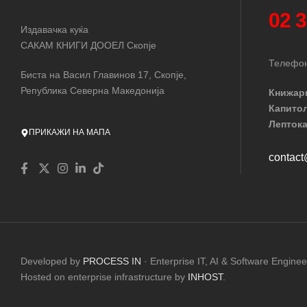
02 
Издавачка куќа
САКАМ КНИГИ ДООЕЛ Скопје
Телефон
Биста на Васил Главинов 17, Скопје,
Република Северна Македонија
Книжар
Капито
Лептока
ПРИКАЖИ НА МАПА
contac
Developed by
PROCESS IN
· Enterprise IT, AI & Software Enginee
Hosted on enterprise infrastructure by
INHOST
.