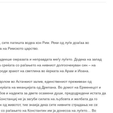
сите патишта водеа кон Рим. Реки од луѓе доаѓаа во
а на Римското царство.
ладееше омразата и неправдата меѓу луѓето. Додека на запад
а среќата со раѓањето на нивниот долгоочекуван син – на
 роди зракот на светлина во ќерката на Арам и Иоана.
долом во Астачкиот залив, единствениот преживеан од
 куќата на меанџијата од Дрепана. Во домот на Ерменецот и
бов и надежта за двете осамени души, предодредени истата да
Констанциј не ја загуби силата на љубовта и желбата да го
 од животот, тие знаеја дека сите нивните страдања не се
а со раѓањето на Константин им ја донесоа на луѓето… Во