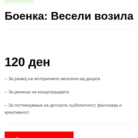
Боенка: Весели возила
Купи и собери: 10 Поени
120 ден
– За развој на моторичките вештини кај децата
– За јакнење на концетрацијата
– За поттикнување на детската љубопитност, фантазија и
креативност