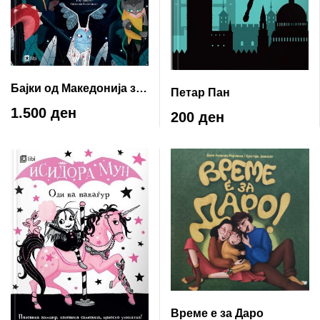
Бајки од Македонија за
Петар Пан
цела година
1.500 ден
200 ден
Време е за Даро