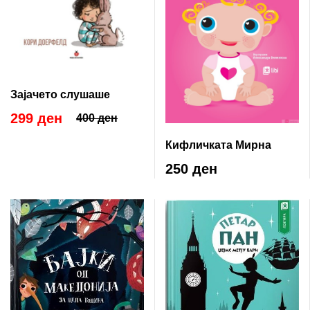
Зајачето слушаше
299 ден
400 ден
Кифличката Мирна
250 ден