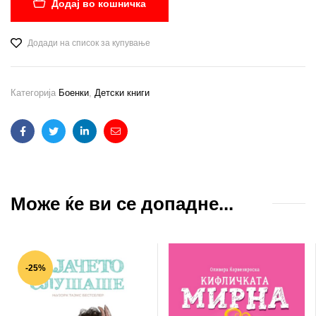
Додај во кошничка
Додади на список за купување
Категорија
Боенки
,
Детски книги
Facebook
Twitter
Linkedin
Email
Може ќе ви се допадне...
-25%