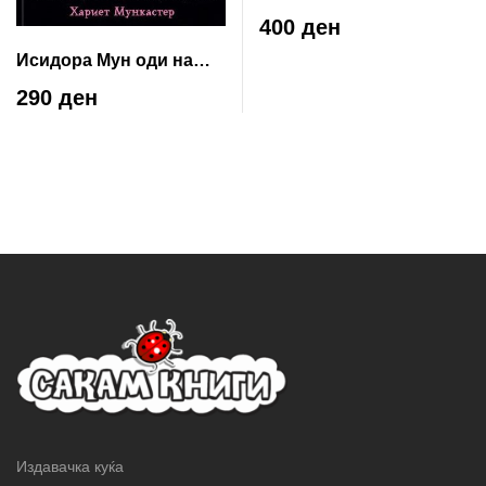
400 ден
Исидора Мун оди на
панаѓур
290 ден
Издавачка куќа