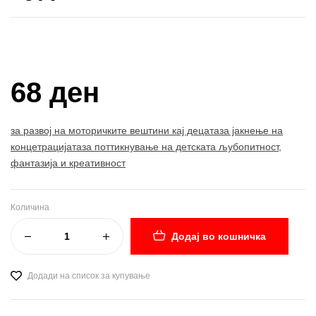
Купи и собери: 10 Поени
68 ден
за развој на моторичките вештини кај децатаза јакнење на
концетрацијатаза поттикнување на детската љубопитност,
фантазија и креативност
Количина
Додај во кошничка
Додади на список за купување