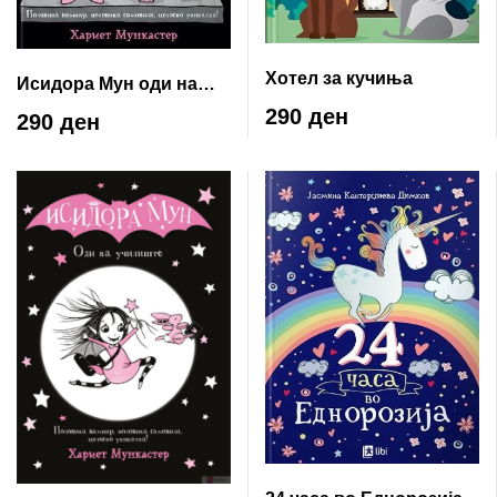
Хотел за кучиња
Исидора Мун оди на
екскурзија
290 ден
290 ден