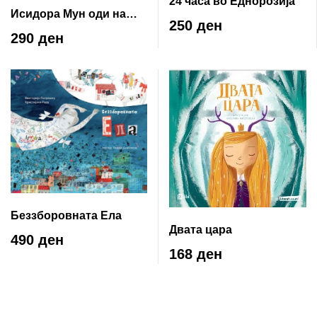
24 часа во Еднорозија
Исидора Мун оди на
250 ден
училиште
290 ден
Беззборовната Ела
Двата цара
490 ден
168 ден