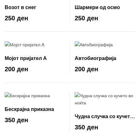
Возот в снег
Шармери од осмо
250 ден
250 ден
Мојот пријател А
Автобиографија
200 ден
200 ден
Бескрајна приказна
Чудна случка со кучето
350 ден
во ноќта
350 ден