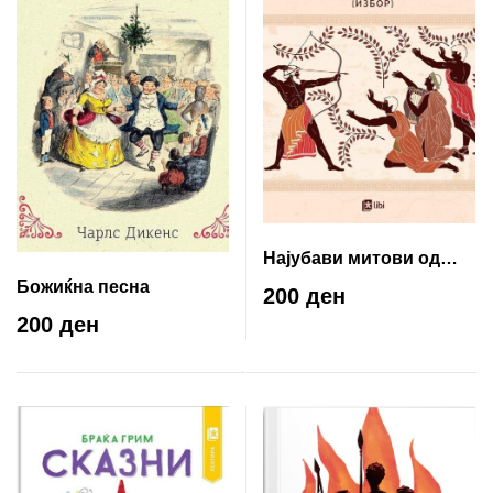
Најубави митови од
антиката
Божиќна песна
200 ден
200 ден