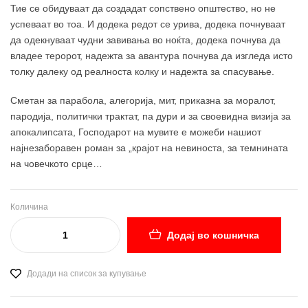
Тие се обидуваат да создадат сопствено општество, но не
успеваат во тоа. И додека редот се урива, додека почнуваат
да одекнуваат чудни завивања во ноќта, додека почнува да
владее теророт, надежта за авантура почнува да изгледа исто
толку далеку од реалноста колку и надежта за спасување.
Сметан за парабола, алегорија, мит, приказна за моралот,
пародија, политички трактат, па дури и за своевидна визија за
апокалипсата, Господарот на мувите е можеби нашиот
најнезаборавен роман за „крајот на невиноста, за темнината
на човечкото срце…
Количина
Додај во кошничка
Додади на список за купување