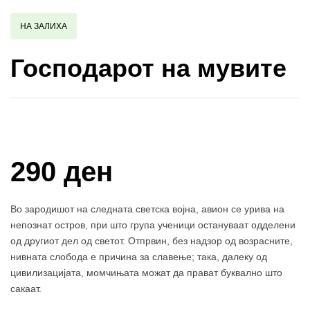
НА ЗАЛИХА
Господарот на мувите
Купи и собери: 10 Поени
290 ден
Во зародишот на следната светска војна, авион се урива на
непознат остров, при што група ученици остануваат одделени
од другиот дел од светот. Отпрвин, без надзор од возрасните,
нивната слобода е причина за славење; така, далеку од
цивилизацијата, момчињата можат да прават буквално што
сакаат.