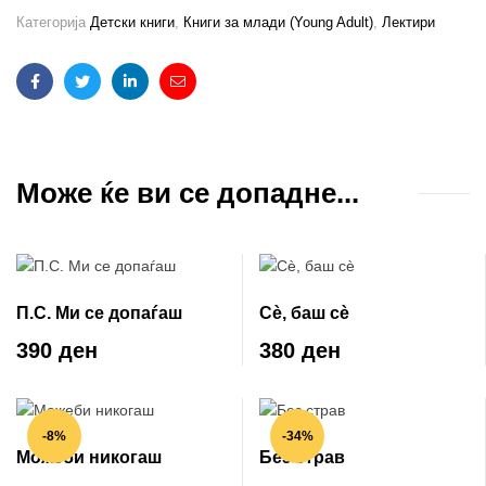
Категорија
Детски книги
,
Книги за млади (Young Adult)
,
Лектири
Facebook
Twitter
Linkedin
Email
Може ќе ви се допадне...
П.С. Ми се допаѓаш
Сè, баш сè
390 ден
380 ден
-8%
-34%
Можеби никогаш
Без страв