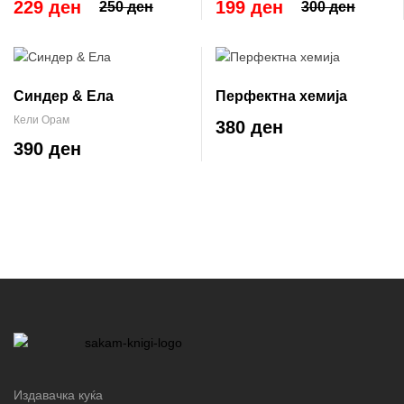
229 ден
199 ден
250 ден
300 ден
Синдер & Ела
Перфектна хемија
Кели Орам
380 ден
390 ден
Издавачка куќа