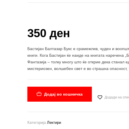
Купи и собери: 10 Поени
350 ден
Бастијан Балтазар Букс е срамежлив, чуден и воопшт
книги. Кога Бастијан ќе наиде на книгата наречена „Б
Фантазија – толку многу што ќе открие дека станал е
мистериозен, волшебен свет е во страшна опасност, т
Додај во кошничка
Додади на спи
Категорија
Лектири