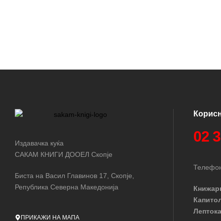
Корис
02 
Издавачка куќа
САКАМ КНИГИ ДООЕЛ Скопје
Телефон
Биста на Васил Главинов 17, Скопје,
Република Северна Македонија
Книжар
Капито
Лептока
ПРИКАЖИ НА МАПА