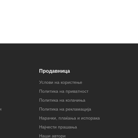
Продавница
Услови на користење
Политика на приватност
Политика на колачиња
и
Политика на рекламација
Нарачки, плаќања и испорака
Најчести прашања
Наши автори