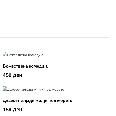
Божествена комедија
450 ден
Дваесет илјади милји под морето
159 ден