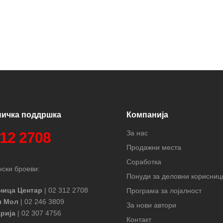
ничка поддршка
Компанија
За нас
312 2708
Продажни места
Соработка
ски броеви:
Понуди за деловни корисниц
ница Центар
| 02 312 2708
Програма за лојалност
л Мол
| 02 246 3809
За нови автори
рија
| 02 307 4756
Контакт