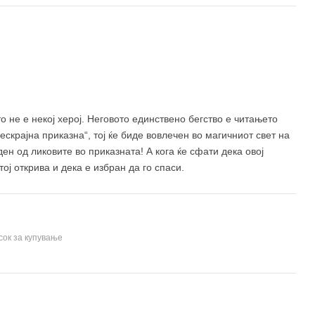
200 ден
о не е некој херој. Неговото единствено бегство е читањето
ескрајна приказна“, тој ќе биде вовлечен во магичниот свет на
ден од ликовите во приказната! А кога ќе сфати дека овој
ој открива и дека е избран да го спаси.
сок за купување