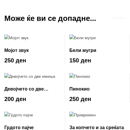
Може ќе ви се допадне...
Мојот звук
Бели мугри
250 ден
150 ден
Девојчето со две
Пинокио
имиња
200 ден
250 ден
Грдото пајче
За копчето и за среќата