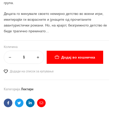
група.
Децата го минувале своето немирно детство во воени игри,
имитирајќи ги возрасните и јунаците од прочитаните
авантуристички романи. Но, на крајот, безгрижното детство ќе
биде трагично прекинато…
Количина
Додај во кошничка
Додади на список за купување
Категорија
Лектири
Facebook
Twitter
Linkedin
Email