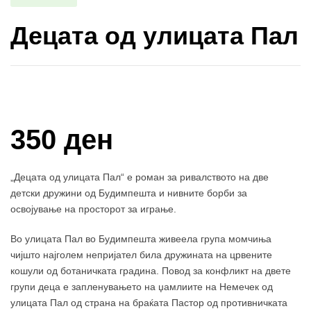
Децата од улицата Пал
Купи и собери: 10 Поени
350 ден
„Децата од улицата Пал“ е роман за ривалството на две
детски дружини од Будимпешта и нивните борби за
освојување на просторот за играње.
Во улицата Пал во Будимпешта живеела група момчиња
чијшто најголем непријател била дружината на црвените
кошули од ботаничката градина. Повод за конфликт на двете
групи деца е запленувањето на џамлиите на Немечек од
улицата Пал од страна на браќата Пастор од противничката