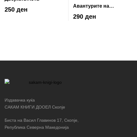
Авантурите на
250 ден
Хаклбери Фин
290 ден
Издавачка куќа
САКАМ КНИГИ ДООЕЛ Скопје
Биста на Васил Главинов 17, Скопје,
Република Северна Македонија