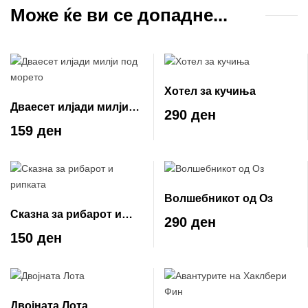
Може ќе ви се допадне...
Хотел за кучиња
Дваесет илјади милји
290 ден
под морето
159 ден
Волшебникот од Оз
Сказна за рибарот и
290 ден
рипката
150 ден
Двојната Лота