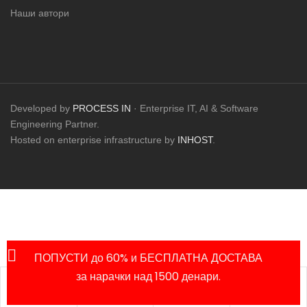
Наши автори
Developed by
PROCESS IN
· Enterprise IT, AI & Software
Engineering Partner.
Hosted on enterprise infrastructure by
INHOST
.
ПОПУСТИ до 60% и БЕСПЛАТНА ДОСТАВА
за нарачки над 1500 денари.
Листа на
Продавница
Сметка
Пребарај
омилени