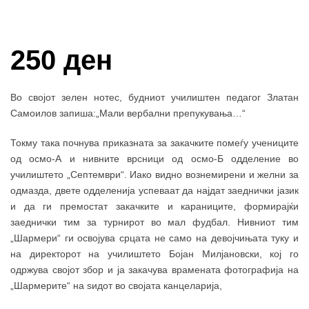
Купи и собери: 10 Поени
250 ден
Во својот зелен нотес, будниот училиштен педагог Златан
Самоилов запиша:„Мали вербални препукувања…“
Токму така почнува приказната за закачките помеѓу учениците
од осмо-А и нивните врсници од осмо-Б одделение во
училиштето „Септември“. Иако видно вознемирени и желни за
одмазда, двете одделенија успеваат да најдат заеднички јазик
и да ги премостат закачките и караниците, формирајќи
заеднички тим за турнирот во мал фудбал. Нивниот тим
„Шармери“ ги освојува срцата не само на девојчињата туку и
на директорот на училиштето Бојан Милјановски, кој го
одржува својот збор и ја закачува врамената фотографија на
„Шармерите“ на ѕидот во својата канцеларија,