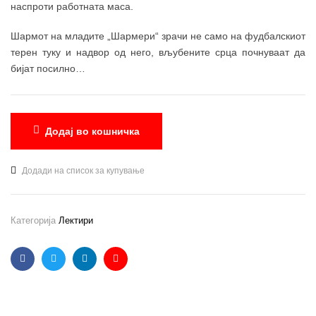
наспроти работната маса.
Шармот на младите „Шармери“ зрачи не само на фудбалскиот
терен туку и надвор од него, вљубените срца почнуваат да
бијат посилно…
Додај во кошничка
Додади на список за купување
Категорија
Лектири
Facebook
Twitter
Linkedin
Email