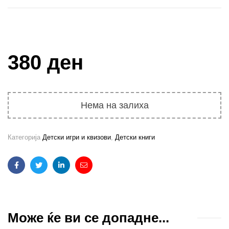
Купи и собери: 10 Поени
380 ден
Нема на залиха
Категорија
Детски игри и квизови
,
Детски книги
Facebook
Twitter
Linkedin
Email
Може ќе ви се допадне...