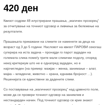
420 ден
Квизот содржи 48 илустрирани прашања, „магичен прозорец“
за отчитување на точниот одговор и ливчиња за бележење на
резултатите.
Прашањата прикажани на сликите се наменети за деца на
возраст од 3 до 5 години. Насловот на квизот ПАРОВИ секогаш
сугерира на иста задача – пронајди го парот зададен на
големата слика помеѓу трите мали сликички подолу, според
некој критериум што не е однапред зададен, но е
најочигледен (на пример: мажјак – женка, занимање – алат,
мајка – младенче, животно – храна, еднаква бројност …).
Решенијата се единствени за дадените слики.
Со поставување на „магичниот прозорец“ над црвеното поле,
може да се провери точниот одговор на занимлив и
нестандарден начин. Под точниот одговор се крие знакот