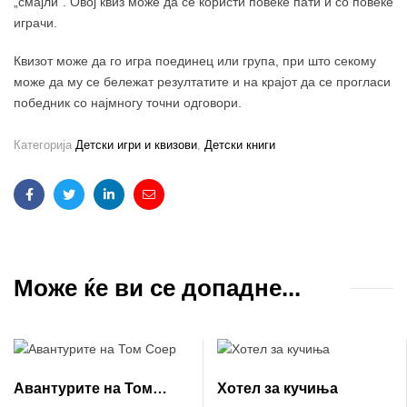
„смајли“. Овој квиз може да се користи повеќе пати и со повеќе
играчи.
Квизот може да го игра поединец или група, при што секому
може да му се бележат резултатите и на крајот да се прогласи
победник со најмногу точни одговори.
Категорија
Детски игри и квизови
,
Детски книги
Facebook
Twitter
Linkedin
Email
Може ќе ви се допадне...
Авантурите на Том
Хотел за кучиња