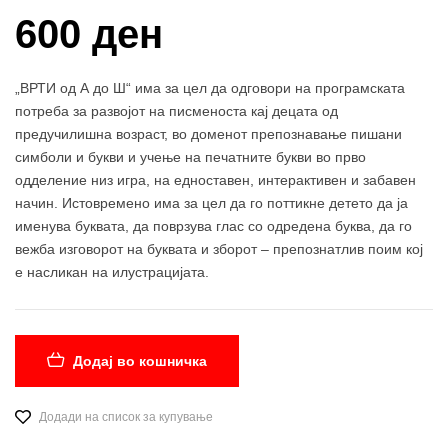
600 ден
„ВРТИ од А до Ш“ има за цел да одговори на програмската
потреба за развојот на писменоста кај децата од
предучилишна возраст, во доменот препознавање пишани
симболи и букви и учење на печатните букви во прво
одделение низ игра, на едноставен, интерактивен и забавен
начин. Истовремено има за цел да го поттикне детето да ја
именува буквата, да поврзува глас со одредена буква, да го
вежба изговорот на буквата и зборот – препознатлив поим кој
е насликан на илустрацијата.
Додај во кошничка
Додади на список за купување