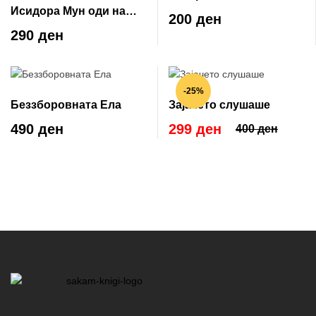
Исидора Мун оди на
200 ден
панаѓур
290 ден
-25%
Беззборовната Ела
Зајачето слушаше
490 ден
299 ден
400 ден