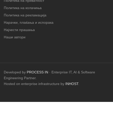
Политика на приватност
Политика на колачиња
Политика на рекламација
Нарачки, плаќања и испорака
Најчести прашања
Наши автори
Developed by
PROCESS IN
· Enterprise IT, AI & Software
Engineering Partner.
Hosted on enterprise infrastructure by
INHOST
.