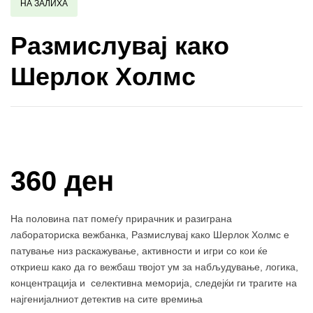
НА ЗАЛИХА
Размислувај како
Шерлок Холмс
Купи и собери: 10 Поени
360 ден
На половина пат помеѓу прирачник и разиграна
лабораториска вежбанка, Размислувај како Шерлок Холмс е
патување низ раскажување, активности и игри со кои ќе
откриеш како да го вежбаш твојот ум за набљудување, логика,
концентрација и селективна меморија, следејќи ги трагите на
најгенијалниот детектив на сите времиња