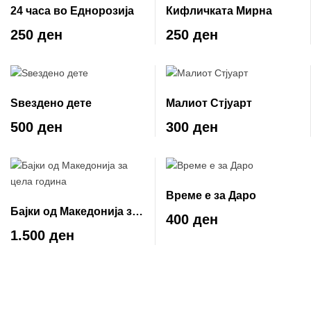
24 часа во Еднорозија
Кифличката Мирна
250 ден
250 ден
Ѕвездено дете
Малиот Стјуарт
500 ден
300 ден
Време е за Даро
Бајки од Македонија за
400 ден
цела година
1.500 ден