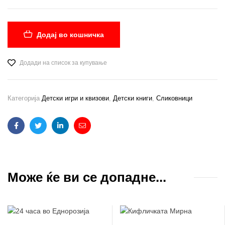
Додај во кошничка
Додади на список за купување
Категорија
Детски игри и квизови
,
Детски книги
,
Сликовници
Facebook
Twitter
Linkedin
Email
Може ќе ви се допадне...