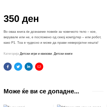
Купи и собери: 10 Поени
350 ден
Во оваа книга ќе дознаеме повеќе за човечкото тело – кое,
верувале или не, е посложено од секој компјутер – или робот,
како Р1. Тоа е чудесно и може да прави неверојатни нешта!
Категорија
Детски игри и квизови
,
Детски книги
Facebook
Twitter
Linkedin
Email
Може ќе ви се допадне...