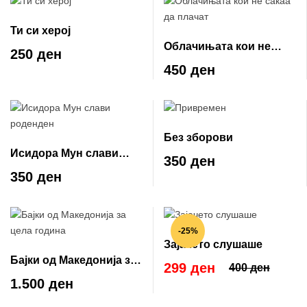
Ти си херој
Облачињата кои не
250 ден
сакаа да плачат
450 ден
Без зборови
Исидора Мун слави
350 ден
роденден
350 ден
-25%
Зајачето слушаше
Бајки од Македонија за
299 ден
400 ден
цела година
1.500 ден